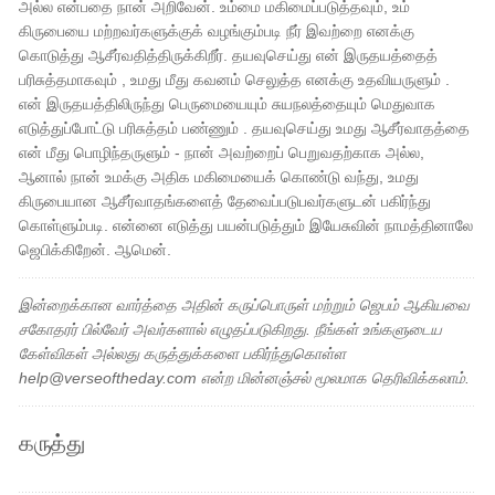
அல்ல என்பதை நான் அறிவேன். உம்மை மகிமைப்படுத்தவும், உம்
கிருபையை மற்றவர்களுக்குக் வழங்கும்படி நீர் இவற்றை எனக்கு
கொடுத்து ஆசீர்வதித்திருக்கிறீர். தயவுசெய்து என் இருதயத்தைத்
பரிசுத்தமாகவும் , உமது மீது கவனம் செலுத்த எனக்கு உதவியருளும் .
என் இருதயத்திலிருந்து பெருமையையும் சுயநலத்தையும் மெதுவாக
எடுத்துப்போட்டு பரிசுத்தம் பண்ணும் . தயவுசெய்து உமது ஆசீர்வாதத்தை
என் மீது பொழிந்தருளும் - நான் அவற்றைப் பெறுவதற்காக அல்ல,
ஆனால் நான் உமக்கு அதிக மகிமையைக் கொண்டு வந்து, உமது
கிருபையான ஆசீர்வாதங்களைத் தேவைப்படுபவர்களுடன் பகிர்ந்து
கொள்ளும்படி. என்னை எடுத்து பயன்படுத்தும் இயேசுவின் நாமத்தினாலே
ஜெபிக்கிறேன். ஆமென்.
இன்றைக்கான வார்த்தை அதின் கருப்பொருள் மற்றும் ஜெபம் ஆகியவை
சகோதரர் பில்வேர் அவர்களால் எழுதப்படுகிறது. நீங்கள் உங்களுடைய
கேள்விகள் அல்லது கருத்துக்களை பகிர்ந்துகொள்ள
help@verseoftheday.com என்ற மின்னஞ்சல் மூலமாக தெரிவிக்கலாம்.
கருத்து