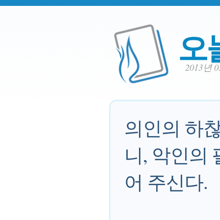
오
2013년 
의인의 하찮
니, 악인의
어 주신다.