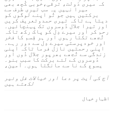
کہ میری دَولت، ترقی،خوبی کُچھ بھی
میرا نہیں یہ سب تیری طرف سے
برکتیں ہیں جو تُو اپنے لوگوں کو
دیتا ہے تاکہ تیری حمدوتعریف کریں
اور تیرا جلال دُوسروں تک پہنچائیں۔
رحم کر اور میرے دِل کو پاک رکھ تاکہ
تُجھے تکتا رہوں اور ہر قِسم کا فخر
اور خودپرستی میرے دِل سے دور رہے۔
اپنی رحمتیں نازل فرما تاکہ اپنی
زندگی سے تُجھے بھرپور جلال دُوں اور
دُوسروں کے لئے برکت کا سبب بنو۔
یسوع کے نا سے مانگتا ہوں۔ آمین،
آج کی آیت پر دعا اور خیالات فل وئیر
لکھتے ہیں
اظہارِ خیال