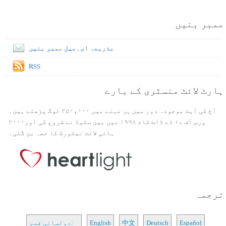
ممبر بنیں
بذریعہ ای۔میل ممبر بنیں
RSS
ہارٹ لائٹ منسٹری کے بارے
آج کی آیت موجودہ دور میں ہر مہنے میں ۲۵۰،۰۰۰ لوگ پڑھتے ہیں۔
ورس آف دا ڈے ڈاٹ کام ۱۹۹۸ میں بین سٹیڈ نے شروع کی اور۲۰۰۰
ہائی لائٹ نیٹورک کا حصہ بن گئی۔
ترجمہ
Español
Deutsch
中文
English
دولسانی قسم: