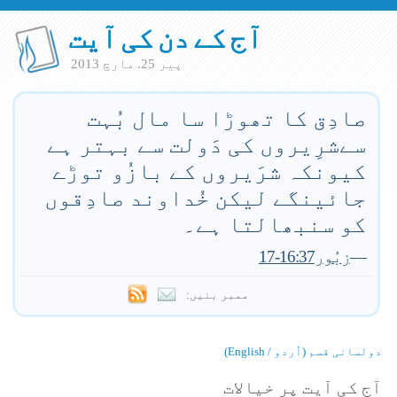
آج کے دن کی آیت
پير 25. مارچ 2013
صادِق کا تھوڑا سا مال بُہت
سےشرِیروں کی دَولت سے بہتر ہے
کیونکہ شرَیروں کے بازُو توڑے
جائینگے لیکن خُداوند صادِقوں
کو سنبھالتا ہے۔
—
زبُور16:37-17
ممبر بنیں:
دولسانی قسم (اُردو / English)
آج کی آیت پر خیالات