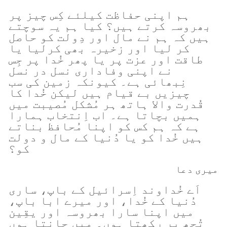
ہم اپنی حفاظت کیلئے کِس چیز پر
بھروسہ کرتے ہیں؟ کیا ہم یہ سوچتے
ہیں کہ ہم نے مال اور دِولت کو حاصل
کر لیا اور زخیرہ بھی کرلیا یا
طاقت اور عزت پر یا پھر خُدا پر جِس
نے اپنی وفاداری نسل در نسل
نِبھائی ہے۔ کیونکہ زمین کی سب
چیزیں بے قیام ہیں لیکن خُدا کا
قُدرت والا ہاتھ ہر مُشکل مُصیبت میں
ہمیں بچاتا ہے۔ اب اِنتخاب ہمارا
ہے کہ ہم کس کو اپنا مُحافظ بناتے
ہیں خُدا کو یا دُنیا کے مال و دولت
کو؟
میری دعا
اَے خُداوند اِسرائیل کے باپ، ساری
دُنیا کے خُدا، اور میرے ابا باپ،
میں اپنا سارا بھروسہ اور یقِین
تُجھ پر رکھتا ہوں۔ میں جانتا ہوں