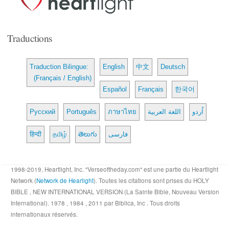
Traductions
Traduction Bilingue:
English
中文
Deutsch
(Français / English)
Español
Français
한국어
Русский
Português
ภาษาไทย
اللغة العربية
اُردو
हिन्दी
தமிழ்
తెలుగు
فارسی
1998-2019, Heartlight, Inc. "Verseoftheday.com" est une partie du Heartlight
Network (
Network de Hearlight
). Toutes les citations sont prises du HOLY
BIBLE , NEW INTERNATIONAL VERSION (La Sainte Bible, Nouveau Version
International). 1978 , 1984 , 2011 par Biblica, Inc . Tous droits
internationaux réservés.