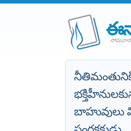
ఈన
సోమవారం 
నీతిమంతునిక
భక్తిహీనులకున
బాహువులు 
సంరక్షకుడు