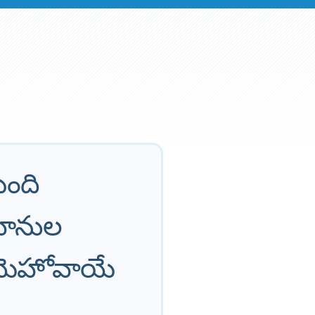
మంది
తిహీనుల
 యెహోవాయే