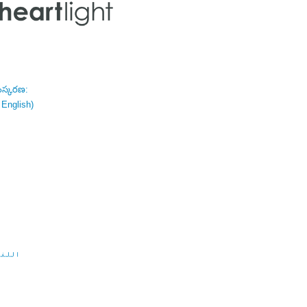
ంస్కరణ:
 English)
اللغة