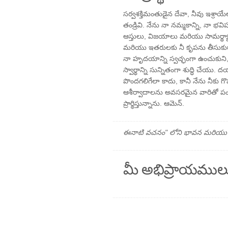
సర్వశక్తిమంతుడైన దేవా, నీవు ఇశ్రా
తండ్రివి. నేను నా నమ్మకాన్ని, నా భ
ఆస్తులు, విజయాలు మరియు సామర్థ్యాల
మరియు ఇతరులకు నీ కృపను తీసుకురావ
నా హృదయాన్ని స్వచ్ఛంగా ఉంచుకుని, 
స్వార్థాన్ని సున్నితంగా శుద్ధి చేయు. 
పొందగలిగేలా కాదు, కానీ నేను నీకు
ఆశీర్వాదాలను అవసరమైన వారితో పం
ప్రార్థిస్తున్నాను. ఆమెన్.
ఈనాటి వచనం" లోని భావన మరియు ప్రార
మీ అభిప్రాయముల