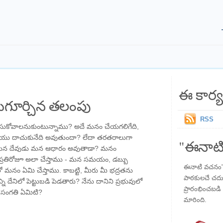
ఈ కార్య
గూర్చిన తలంపు
RSS
సుకోవాలనుకుంటున్నాము? అదే మనం చేయగలిగేది,
ి మరియు దాచుకునేది అవుతుందా? లేదా తరతరాలుగా
"ఈనాటి
 మన దేవుడు మన ఆధారం అవుతాడా? మనం
్రతిరోజూ అలా చేస్తాము - మన సమయం, డబ్బు
ఈనాటి వచనం" ప
 మనం ఏమి చేస్తాము. కాబట్టి, మీరు మీ భద్రతను
పాఠకులచే చదువు
ని దేనిలో పెట్టుబడి పెడతారు? నేను దానిని ప్రభువులో
ప్రారంభించబడి ,
మీ సంగతి ఏమిటి?
మారింది.