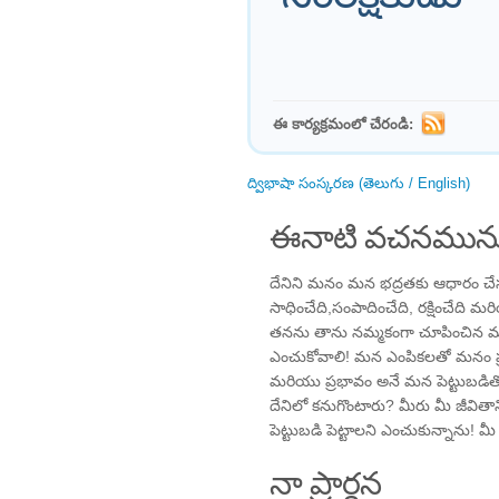
ఈ కార్యక్రమంలో చేరండి:
ద్విభాషా సంస్కరణ (తెలుగు / English)
ఈనాటి వచనమును
దేనిని మనం మన భద్రతకు ఆధారం చే
సాధించేది,సంపాదించేది, రక్షించేద
తనను తాను నమ్మకంగా చూపించిన
ఎంచుకోవాలి! మన ఎంపికలతో మనం ప
మరియు ప్రభావం అనే మన పెట్టుబడితో
దేనిలో కనుగొంటారు? మీరు మీ జీవితాన్
పెట్టుబడి పెట్టాలని ఎంచుకున్నాను! 
నా ప్రార్థన