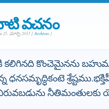
ాటి వచనం
25. మార్చి 2013
[
Archives
]
ి కలిగినది కొంచెమైనను బహు
్న ధనసమృద్ధికంటె శ్రేష్టము.భక్
విరువబడును నీతిమంతులకు