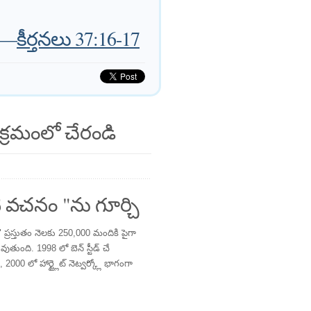
—
కీర్తనలు 37:16-17
క్రమంలో చేరండి
 వచనం "ను గూర్చి
్రస్తుతం నెలకు 250,000 మందికి పైగా
తుంది. 1998 లో బెన్ స్టీడ్ చే
 2000 లో హార్ట్లైట్ నెట్వర్క్లో భాగంగా