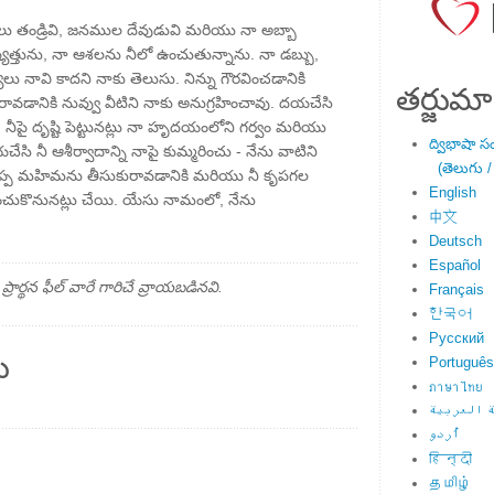
యేలు తండ్రివి, జనముల దేవుడువి మరియు నా అబ్బా
విష్యత్తును, నా ఆశలను నీలో ఉంచుతున్నాను. నా డబ్బు,
ు నావి కాదని నాకు తెలుసు. నిన్ను గౌరవించడానికి
తర్జుమా
డానికి నువ్వు వీటిని నాకు అనుగ్రహించావు. దయచేసి
నీపై దృష్టి పెట్టునట్లు నా హృదయంలోని గర్వం మరియు
ద్విభాషా స
దయచేసి నీ ఆశీర్వాదాన్ని నాపై కుమ్మరించు - నేను వాటిని
(తెలుగు /
 గొప్ప మహిమను తీసుకురావడానికి మరియు నీ కృపగల
English
చుకొనునట్లు చేయి. యేసు నామంలో, నేను
中文
Deutsch
Español
్థన ఫీల్ వారే గారిచే వ్రాయబడినవి.
Français
한국어
Русский
ు
Português
ภาษาไทย
 العربية
اُردو
हिन्दी
தமிழ்