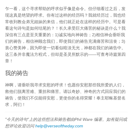
乍一看，这个寻求帮助的呼求似乎像是命令。但仔细看过之后，发
现这真是绝望的呼求。你有过这样的经历吗？我就经历过，我也经
常收到教会弟兄姐妹的来信，他们就正处在这样的经历中。可是看
看这句诗句是如何结尾的？！长久承受巨大痛苦的秘诀是什么？我
深信有三点是至关重要的：1)诚实地向神祷告；2)相信神会垂听我
们的祷告，相信神顾念我们，即使我们的祷告充满痛苦和沮丧；3)
衷心赞美神，因为即使一切看似暗淡无光，神都在我们的祷告中。
这三条并非魔法方程式，但却是圣灵所默示的——可查考诗篇第四
章！
我的祷告
神啊，请垂听我寻求安慰的呼求！也愿你安慰那些我所爱的人们，
救他们脱离苦难、重担和痛苦。请以奇妙、神奇的方式回应我们的
祷告，使我们不仅能得安慰，更使你的名得荣耀！奉主耶稣基督名
求，阿们！
"今天的诗句"上的这些想法和祷告都由Phil Ware 编著。如有疑问或
想评论欢迎访问
help@verseoftheday.com