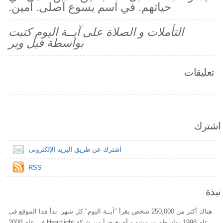
حياتهم. في اسم يسوع اصلى. آمين.
التأملات و الصلاة على آيــة اليوم كتبت
بواسطة فيل وير
تعليقات
اشترك
اشترك عن طريق البريد الإلكترونى
RSS
نبذة
هناك أكثر من 250,000 شخص يقرأ "آيــة اليوم" كل شهر. بدأ هذا الموقع فى
عام 1998 بواسطة بن ستيد و أصبح جزأ من شبكة Heartlight فى عام 2000