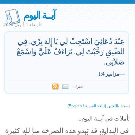
آيــة اليوم
الأربعاء 1. أبريل 2020
عِنْدَ دُعَائِيَ اسْتَجِبْ لِي يَا إِلهَ بِرِّي. فِي
الضِّيقِ رَحَّبْتَ لِي. تَرَاءَفْ عَلَيَّ وَاسْمَعْ
صَلاَتِي.
—
مزامير 1:4
اشترك:
نسخة باللغتين (اللغة العربية / English)
تأملات فى آيــة اليوم...
فى البداية، قد تبدو هذه الصرخة منا لله كثيرة