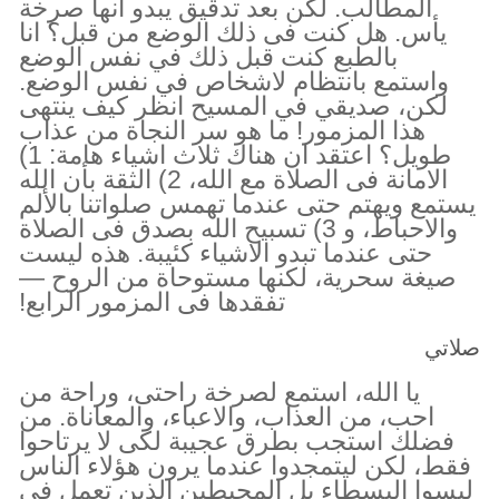
المطالب. لكن بعد تدقيق يبدو انها صرخة
يأس. هل كنت فى ذلك الوضع من قبل؟ انا
بالطبع كنت قبل ذلك في نفس الوضع
واستمع بانتظام لاشخاص في نفس الوضع.
لكن، صديقي في المسيح انظر كيف ينتهى
هذا المزمور! ما هو سر النجاة من عذاب
طويل؟ اعتقد ان هناك ثلاث اشياء هامة: 1)
الامانة فى الصلاة مع الله، 2) الثقة بأن الله
يستمع ويهتم حتى عندما تهمس صلواتنا بالألم
والاحباط، و 3) تسبيح الله بصدق فى الصلاة
حتى عندما تبدو الاشياء كئيبة. هذه ليست
صيغة سحرية، لكنها مستوحاة من الروح —
تفقدها فى المزمور الرابع!
صلاتي
يا الله، استمع لصرخة راحتى، وراحة من
احب، من العذاب، والاعباء، والمعاناة. من
فضلك استجب بطرق عجيبة لكى لا يرتاحوا
فقط، لكن ليتمجدوا عندما يرون هؤلاء الناس
ليسوا البسطاء بل المحبطين الذين تعمل في