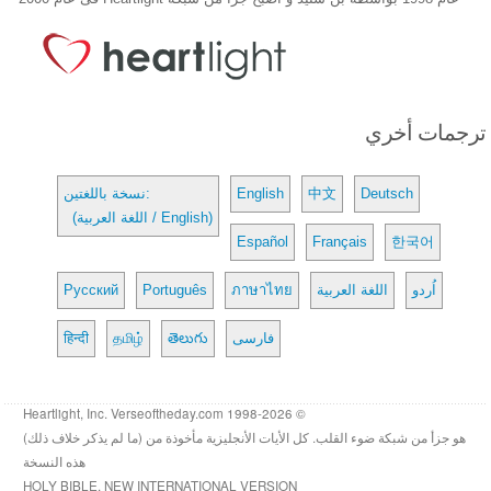
ترجمات أخري
Deutsch
中文
English
نسخة باللغتين:
(اللغة العربية / English)
Español
Français
한국어
اُردو
اللغة العربية
ภาษาไทย
Português
Русский
فارسی
తెలుగు
தமிழ்
हिन्दी
© 1998-2026 Heartlight, Inc. Verseoftheday.com
هو جزأ من شبكة ضوء القلب. كل الأيات الأنجليزية مأخوذة من (ما لم يذكر خلاف ذلك)
هذه النسخة
HOLY BIBLE, NEW INTERNATIONAL VERSION