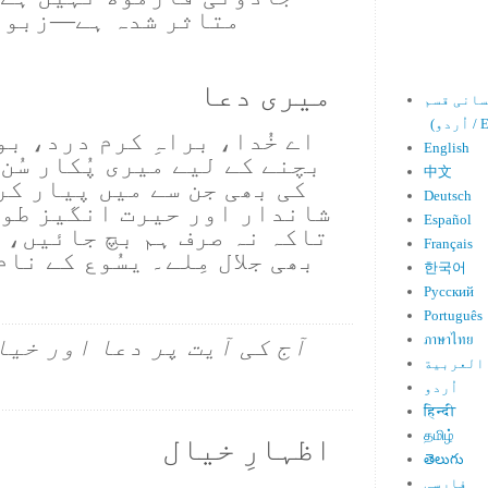
میری دعا
Engl)
اے خُدا، براہِ کرم درد، ب
English
بچنے کے لیے میری پُکار سُن،
中文
کی بھی جن سے میں پیار کر
Deutsch
شاندار اور حیرت انگیز طور
Español
تاکہ نہ صرف ہم بچ جائیں، بل
Français
بھی جلال مِلے۔ یسُوع کے نا
한국어
Русский
Português
ภาษาไทย
آج کی آیت پر دعا اور خیا
العربية
اُردو
हिन्दी
தமிழ்
اظہارِ خیال
తెలుగు
فارسی