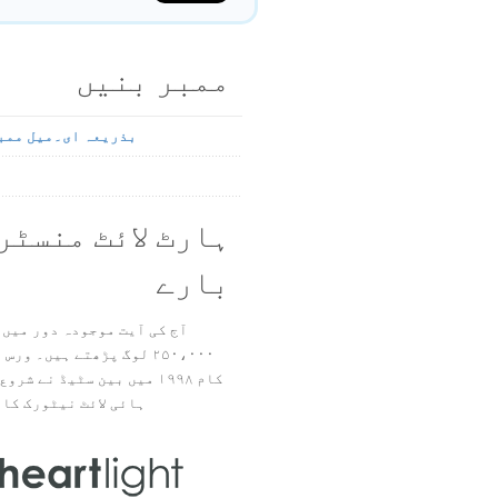
ممبر بنیں
بذریعہ ای۔میل ممب
ہارٹ لائٹ منسٹر
بارے
آج کی آیت موجودہ دور میں 
۲۵۰،۰۰۰ لوگ پڑھتے ہیں۔ ور
ہائی لائٹ نیٹورک کا 