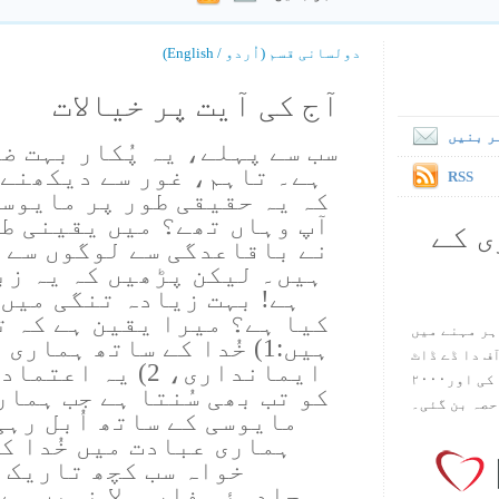
دولسانی قسم (اُردو / English)
آج کی آیت پر خیالات
ر بنیں
سب سے پہلے، یہ پُکار بہت ض
ہے۔ تاہم، غور سے دیکھنے 
RSS
کہ یہ حقیقی طور پر مایوسی
آپ وہاں تھے؟ میں یقینی طو
ی کے
نے باقاعدگی سے لوگوں سے س
ہیں۔ لیکن پڑھیں کہ یہ زب
ہے! بہت زیادہ تنگی میں 
کیا ہے؟ میرا یقین ہے کہ ت
ہر مہنے میں
ہیں:1) خُدا کے ساتھ ہما
س آف دا ڈے ڈاٹ
ایمانداری، 2) یہ 
کام ۱۹۹۸ میں بین سٹیڈ نے شروع کی اور۲۰۰۰
کو تب بھی سُنتا ہے جب ہمار
حصہ بن گئی۔
ہماری عبادت میں خُدا ک
خواہ سب کچھ تاریک ل
جادوئی فارمولا نہیں ہے،