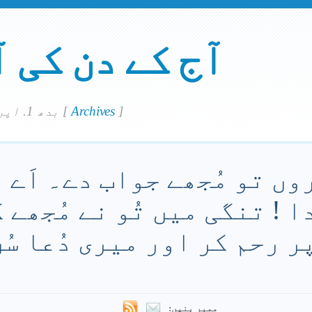
آج کے دن کی 
]
Archives
[
بدھ 1. اپريل 2020
روں تو مُجھے جواب دے۔ اَے 
ا ! تنگی میں تُو نے مُجھے
ر رحم کر اور میری دُعا سُ
ممبر بنیں: