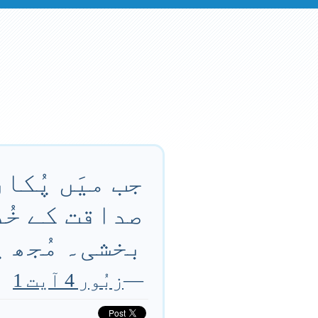
جب میَں پُکا
صداقت کے خُد
بخشی۔ مُجھ پ
—
زبُور 4 آیت 1