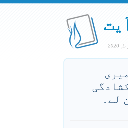
آیت
میری
 کشادگی
ن لے۔