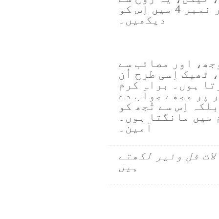
متاثر شدہ ہے—زبور نمبر 4 میں اِس کو
دیکھیں۔
وجھ، اور مصائب سے
 ٹھیک اِسی طرح اُن
تا ہوں۔ براہِ کرم
 پر مجھے جواب دے
کہ اِس سے تُجھ کو
م میں مانگتا ہوں۔
آمین۔
لات فل وئیر لکھتے
ہیں