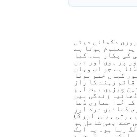
روری دکھائی دیتی
پر معلوم ہوتا ہے
 کی پکار ہے۔ کیا
ر پر ہوں اور میں
ُنا ہے جو اب وہاں
ور کہاں ختم ہوتا
قائم رہنے کا راز
ین چیزیں بہت اہم
ری دُعائیہ زندگی میں
اعتماد کہ خُدا ہماری دُعا
ی دُعائیں درد اور
مایوسی کے ساتھ اُبل رہی ہوتی ہیں، اور 3)
ی حمد بھی شامل ہو
گ رہا ہو۔ یہ ایک
 لیکن، یہ رُوح سے