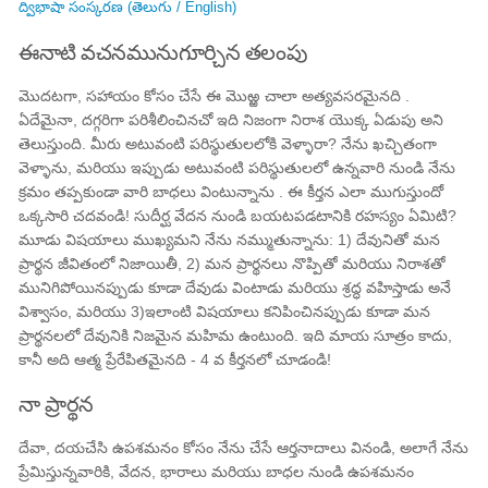
ద్విభాషా సంస్కరణ (తెలుగు / English)
ఈనాటి వచనమునుగూర్చిన తలంపు
మొదటగా, సహాయం కోసం చేసే ఈ మొఱ్ఱ చాలా అత్యవసరమైనది .
ఏదేమైనా, దగ్గరిగా పరిశీలించినచో ఇది నిజంగా నిరాశ యొక్క ఏడుపు అని
తెలుస్తుంది. మీరు అటువంటి పరిస్థుతులలోకి వెళ్ళారా? నేను ఖచ్చితంగా
వెళ్ళాను, మరియు ఇప్పుడు అటువంటి పరిస్థుతులలో ఉన్నవారి నుండి నేను
క్రమం తప్పకుండా వారి బాధలు వింటున్నాను . ఈ కీర్తన ఎలా ముగుస్తుందో
ఒక్కసారి చదవండి! సుదీర్ఘ వేదన నుండి బయటపడటానికి రహస్యం ఏమిటి?
మూడు విషయాలు ముఖ్యమని నేను నమ్ముతున్నాను: 1) దేవునితో మన
ప్రార్థన జీవితంలో నిజాయితీ, 2) మన ప్రార్థనలు నొప్పితో మరియు నిరాశతో
మునిగిపోయినప్పుడు కూడా దేవుడు వింటాడు మరియు శ్రద్ధ వహిస్తాడు అనే
విశ్వాసం, మరియు 3)ఇలాంటి విషయాలు కనిపించినప్పుడు కూడా మన
ప్రార్థనలలో దేవునికి నిజమైన మహిమ ఉంటుంది. ఇది మాయ సూత్రం కాదు,
కానీ అది ఆత్మ ప్రేరేపితమైనది - 4 వ కీర్తనలో చూడండి!
నా ప్రార్థన
దేవా, దయచేసి ఉపశమనం కోసం నేను చేసే ఆర్తనాదాలు వినండి, అలాగే నేను
ప్రేమిస్తున్నవారికి, వేదన, భారాలు మరియు బాధల నుండి ఉపశమనం