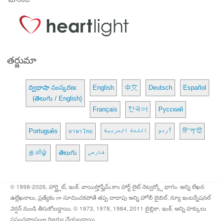
తర్జుమా
ద్విభాషా సంస్కరణ:
English
中文
Deutsch
Español
(తెలుగు / English)
Français
한국어
Русский
Português
ภาษาไทย
اللغة العربية
اُردو
हिन्दी
தமிழ்
తెలుగు
فارسی
© 1998-2026, హార్ట్లైట్, ఇంక్. వాయిస్హోఫ్హీమ్.కాం హార్ట్ లైట్ నెట్వర్క్లో భాగం. అన్ని లేఖన
ఉల్లేఖనాలు, ప్రత్యేకం గా సూచించకపోతే తప్ప దాదాపు అన్ని హోలీ బైబిల్, న్యూ ఇంటర్నేషనల్
వెర్షన్ నుండి తీసుకోబడ్డాయి. © 1973, 1978, 1984, 2011 బైబ్లికా, ఇంక్. అన్ని హక్కులు
ప్రపంచవ్యాప్తంగా రిజర్వు చేయబడ్డాయి.