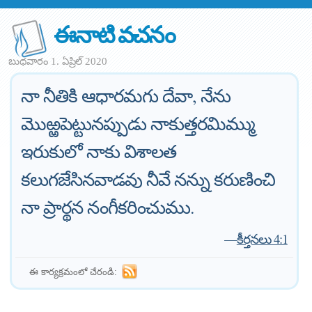
ఈనాటి వచనం
బుధవారం 1. ఏప్రిల్ 2020
నా నీతికి ఆధారమగు దేవా, నేను
మొఱ్ఱపెట్టునప్పుడు నాకుత్తరమిమ్ము
ఇరుకులో నాకు విశాలత
కలుగజేసినవాడవు నీవే నన్ను కరుణించి
నా ప్రార్థన నంగీకరించుము.
—
కీర్తనలు 4:1
ఈ కార్యక్రమంలో చేరండి: