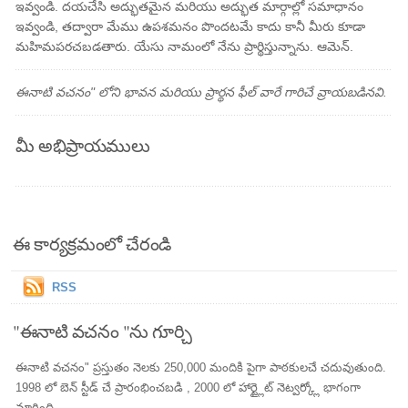
ఇవ్వండి. దయచేసి అద్భుతమైన మరియు అద్భుత మార్గాల్లో సమాధానం
ఇవ్వండి, తద్వారా మేము ఉపశమనం పొందటమే కాదు కానీ మీరు కూడా
మహిమపరచబడతారు. యేసు నామంలో నేను ప్రార్థిస్తున్నాను. ఆమెన్.
ఈనాటి వచనం" లోని భావన మరియు ప్రార్థన ఫీల్ వారే గారిచే వ్రాయబడినవి.
మీ అభిప్రాయములు
ఈ కార్యక్రమంలో చేరండి
RSS
"ఈనాటి వచనం "ను గూర్చి
ఈనాటి వచనం" ప్రస్తుతం నెలకు 250,000 మందికి పైగా పాఠకులచే చదువుతుంది.
1998 లో బెన్ స్టీడ్ చే ప్రారంభించబడి , 2000 లో హార్ట్లైట్ నెట్వర్క్లో భాగంగా
మారింది.