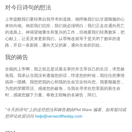
对今日诗句的想法
上帝提醒我们要转离自我寻求的道路。祂呼唤我们以甘愿顺服的心
来转向祂。倘若我们抗拒，我们就必须明白：我们正走在通向死亡
的道路上。神渴望做重生和复兴的工作，但祂要我们转离败坏，把
心献上，让圣灵来更新我们。认罪悔改就等于是关闭了败坏的道
路，开启一条新路，通向天父的家，通向生命的归处。
我的祷告
全能的上帝啊，我之前总是试着去掌控并主宰自己的生活，求您赦
免我。我承认当我没有遵循您的话，悖逆您的时候，我往往把事情
搞得一团糟。我想把我的心和我的生命完全转向您。我要顺服您，
为您的荣耀而活。感谢您的赦免，当我在寻求在您里面的新生命
时，感谢您赐下力量。奉救主耶稣的名祷告，阿们。
"今天的诗句"上的这些想法和祷告都由Phil Ware 编著。如有疑问或
想评论欢迎访问
help@verseoftheday.com