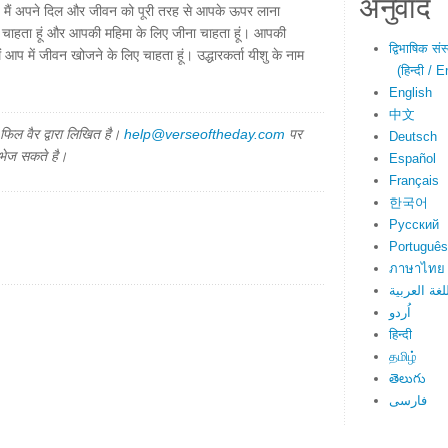
अनुवाद
 है। मैं अपने दिल और जीवन को पूरी तरह से आपके ऊपर लाना
ा चाहता हूं और आपकी महिमा के लिए जीना चाहता हूं। आपकी
द्विभाषिक सं
ं आप में जीवन खोजने के लिए चाहता हूं। उद्धारकर्ता यीशु के नाम
(हिन्दी / E
English
中文
िल वैर द्वारा लिखित है।
help@verseoftheday.com
पर
Deutsch
 भेज सकते है।
Español
Français
한국어
Русский
Português
ภาษาไทย
لغة العربية
اُردو
हिन्दी
தமிழ்
తెలుగు
فارسی