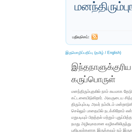
மனந்திரும்ப
பதிவுசெய்:
இருமொழிப்பதிப்பு (தமிழ் / English)
இந்தநாளுக்குரி
கருப்பொருள்
மனந்திரும்புதலில் நாம் சுயமாக தேட
கட்டளையிடுகிறார். அவருடைய சித்தத
திரும்பும்படி அவர் நம்மிடம் மன்றாட
செல்லும் பாதையில் நடக்கிறோம் என
மறுபடியும் பிறத்தல் மற்றும் புதுப்ப
நமது அழிவுகரமான வழிகளிலிருந்து 
புதியவர்களாக இருக்கவும் நம் இரு