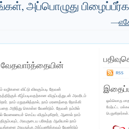
ுங்கள், அப்பொழுது பிழைப்ப
—
எசே
பதிவுச
ய வேதவார்த்தையின்
RSS
இதைப்ப
ும் வழிகளை விட்டு விலகும்படி தேவன்
்திற்குக் கீழ்ப்படிவதற்கான விருப்பத்துடன் அவரிடம்
ஒவ்வொரு மாதமு
ுகிறார். நாம் மறுதலித்தால், நாம் மரணத்தை நோக்கி
மேற்பட்ட மக்க
்பதை அறிந்து கொள்ள வேண்டும். தேவன் நம்மில்
பெறுகிறார்கள்
ித்தல் வேலையைச் செய்ய விரும்புகிறார், ஆனால் நாம்
திரும்பவும், அவருடைய பரிசுத்த ஆவியால் நாம்
தயங்களை அவருக்கு அர்ப்பணிக்கவும் வேண்டும்