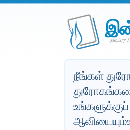
இன
ஞாயிறு 5
நீங்கள் து
துரோகங்களைய
உங்களுக்குப்
ஆவியையும்உ