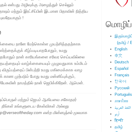
்புதல் என்பது அழிவுக்கு அழைத்துச் செல்லும்
ோஷம் மற்றும் இரட்சிப்பின் இடமான பிதாவின் நித்திய
்புவதேயாகும் !
மொழிப்ப
்
இருமொழிப்ப
(தமிழ் / E
்க்கையை நானே மேற்கொள்ள முயற்சித்ததற்காக
English
ர்த்தைக்குக் கீழ்ப்படியாதபோதும், உமது
中文
ெய்தபோதும் நான் காரியங்களை சரிவர செய்யவில்லை
Deutsch
ுதயத்தையும் வாழ்க்கையையும் முழுவதுமாக உம்மிடம்
Español
மது விருப்பத்தைப் பின்பற்றி உமது மகிமைக்காக வாழ
Français
க் காண முற்படும் போது உமது மன்னிப்புக்கும்,
한국어
இயேசுவின் நாமத்தில் நான் ஜெபிக்கிறேன். ஆமென்.
Русский
Português
ப்பொருள் மற்றும் ஜெபம் ஆகியவை சகோதரர்
ภาษาไทย
ு. நீங்கள் உங்களுடைய கேள்விகள் அல்லது
اللغة العربية
elp@verseoftheday.com என்ற மின்னஞ்சல் மூலமாக
اُردو
हिन्दी
தமிழ்