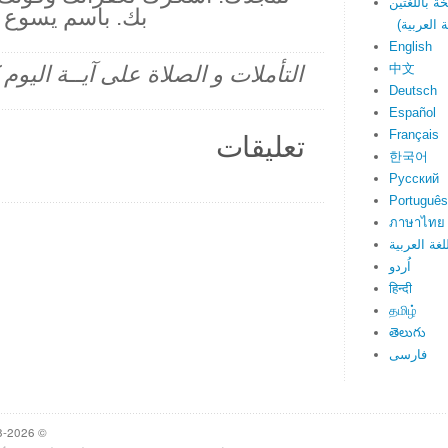
بك. باسم يسوع 
English
中文
التأملات و الصلاة على آيــة اليو
Deutsch
Español
Français
تعليقات
한국어
Русский
Português
ภาษาไทย
لغة العربية
اُردو
हिन्दी
தமிழ்
తెలుగు
فارسی
© 1998-2026 Heartlight, Inc. Verseoftheday.com