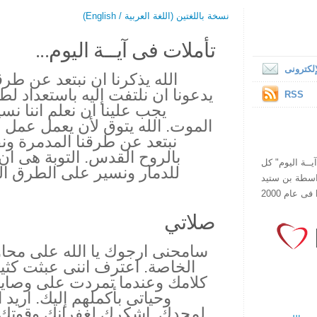
نسخة باللغتين (اللغة العربية / English)
تأملات فى آيــة اليوم...
لكترونى
الله يذكرنا ان نبتعد عن طر
يدعونا ان نلتفت إليه باستعداد لطا
RSS
يجب علينا ان نعلم اننا ن
الموت. الله يتوق لأن يعمل عمل ال
نبتعد عن طرقنا المدمرة ونقد
بالروح القدس. التوبة هى ا
ص يقرأ "آيــة اليوم" كل
للدمار ونسير على الطرق الم
هذا الموقع فى عام 1998 بواسطة بن ستيد
صلاتي
سامحنى ارجوك يا الله على محاو
الخاصة. اعترف اننى عبثت كثير
كلامك وعندما تمردت على وصاياك
وحياتى بأكملهم إليك. اريد
لمجدك. اشكرك لغفرانك وقوتك ك