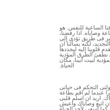
قنا الساعية للنفس. هو
عة وصاياه. اذا رفضنا،
سير فى طريق تؤدى إلى
تجديد، لكنه يسألنا ان
م قلوبنا إليه ليجددها
ن نطفئ الطرق المؤدية
ؤدية لبيت أبينا، مكان
الحياة.
لتى التحكم فى حياتى
ا عندما لم اقم بطاعة
. اريد ان اسلم قلبى
 ان اتبع وصاياك واعيش
ما اسعى لأجد الحياة