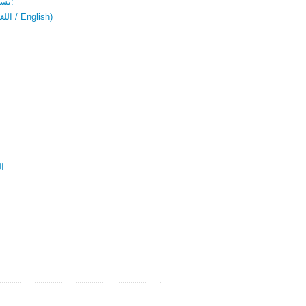
نسخة باللغتين:
(اللغة العربية / English)
ال