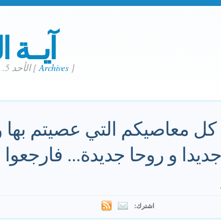
آيــة ا
]
Archives
[
الأحد 5. مايو 2019
ل معاصيكم التي عصيتم بها و
ديدا و روحا جديدة... فارجعوا و
اشترك: