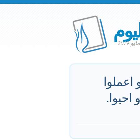
ليوم
 اعملوا
 احيوا.