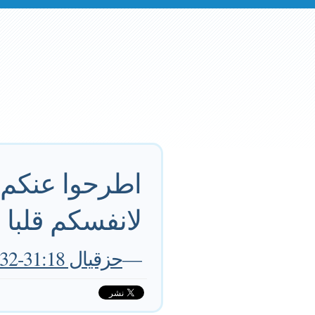
اطرحوا عنكم ك
لانفسكم قلبا ج
—
حزقيال 31:18-32