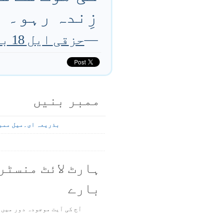
زِندہ رہو۔
—
حزقی ایل 18 باب 31 تا 32 آیت
ممبر بنیں
بذریعہ ای۔میل ممب
ہارٹ لائٹ منسٹر
بارے
آج کی آیت موجودہ دور میں 