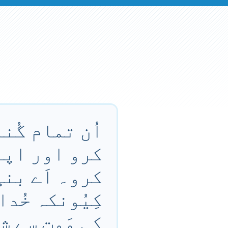
اُن تمام گُنا
کرو اور اپنے
کرو۔ اَے بنی
کِیُونکہ خُد
کی مَوت سے ش