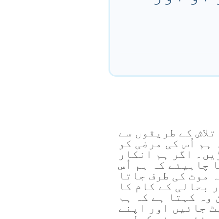
تلاش کے طریقوں سے
ہم اُس کی مرضی کو
ڑیں۔ اگر ہم انکار
 چاہیئے کہ ہم اُس
ہ موت کی طرف جاتا
ر بحالی کے کام کا
وہ کہتا ہے کہ ہم
ٹ جائیں اور اپنے
سے نئے ہونے کےلیے