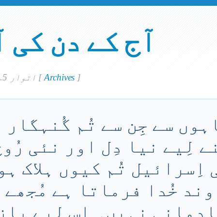
آج کے دن کی 
]
Archives
[
اتوار 5. مٓی 2019
ہوں سے جِن سے تُم گُنہگار ہ
 لِیے نیا دِل اور نئی رُوح
 اِسرائیل تُم کیوں ہلاک ہو
اوند خُدا فرماتا ہے مُجھے 
ادمانی نہیں۔ اِس لِیے باز