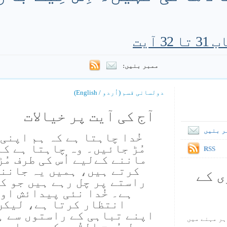
ممبر بنیں:
دولسانی قسم (اُردو / English)
آج کی آیت پر خیالات
ر بنیں
خُدا چاہتا ہے کہ ہم اپنی 
مُڑ جائیں۔ وہ چاہتا ہے کہ 
RSS
ماننے کےلیے اُس کی طرف مُ
کرتے ہیں، ہمیں یہ جاننا
ی کے
راستے پر چل رہے ہیں جو ک
ہے۔ خُدا نئی پیدائش او
انتظار کرتا ہے، لیکن 
اپنے تباہی کے راستوں سے ہ
ہر مہنے میں
دل رُوح القُدس کے وسیلہ 