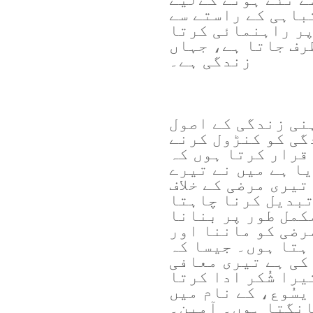
تباہی کے راستے سے
پر راہنمائی کرتا
طرف جاتا ہے، جہاں
زندگی ہے۔
پنی زندگی کے اصول
گی کو کنڑول کرنے
قرار کرتا ہوں کہ
ا ہے میں نے تیرے
تیری مرضی کے خلاف
تبدیل کرنا چاہتا
کمل طور پر بنانا
رضی کو ماننا اور
اہتا ہوں۔ جیسا کہ
 کی ہے تیری معافی
یرا شُکر ادا کرتا
سُوع، کے نام میں
نگتا ہوں۔ آمین۔