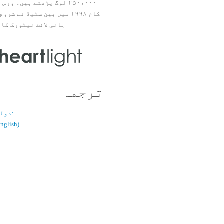
۲۵۰،۰۰۰ لوگ پڑھتے ہیں۔ ور
ہائی لائٹ نیٹورک کا 
ترجمہ
دولسانی قسم:
(اُردو / ish