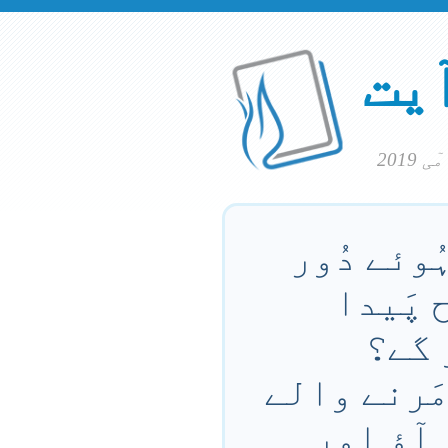
آیت
ُوئے دُور
 پَیدا
 گے؟
مَرنے والے
 آؤ اور