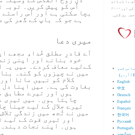
س آف دا ڈے ڈاٹ
اُس کو پیش کریں۔ توبہ 
کام ۱۹۹۸ میں بین سٹیڈ نے شروع کی اور۲۰۰۰
بچا سکتی ہے اور اُس راستے 
حصہ بن گئی۔
ہے جو کہ باپ کے گھر کی 
میری دعا
اَے قادرِ مطلق خُدا، مجھے ا
خود بنانے اور اپنی زند
کےلیے معاف کردے۔ میں یہ ا
میں نے چیزوں کو گندہ بنای
Engl)
کلام کو نہیں مانا اور 
English
بغاوت کی ہے۔ میں اپنا دل 
中文
ہوں اور تیرے مطابق م
Deutsch
چاہتا ہوں۔ میں تیری م
Español
تیرے جلال کے لیے جینا چ
Français
میں نے تُجھ میں زندگی تلاش
한국어
اور تیری قوت کے لیے ت
Русский
ہوں۔ اپنے نجات دہندہ ی
Português
ما
ภาษาไทย