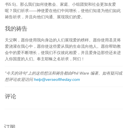
书5:5)。那么我们如何使教会、家庭、小组团契和社会更加友爱
呢？我们祈求——神使爱在他们中间增长，使他们知道为他们如此
祷告祈求，并且向他们沟通、展现我们的爱。
我的祷告
天父啊，愿你使用我向身边的人们展现爱的榜样。愿你使用圣灵将
爱浇灌在我心中，愿你使这些爱从我的生命流向他人。愿你帮助教
会中的爱不断增长，使我们不仅彼此相爱，并且爱身边那些还未进
入你国度的人们。奉主耶稣之名祈求，阿们！
"今天的诗句"上的这些想法和祷告都由Phil Ware 编著。如有疑问或
想评论欢迎访问
help@verseoftheday.com
评论
订阅