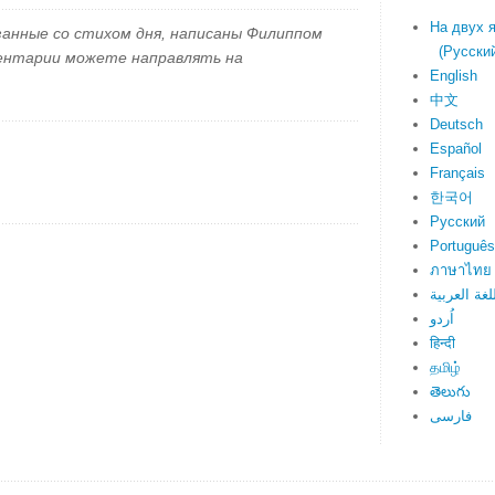
На двух 
занные со стихом дня, написаны Филиппом
(Русский 
ментарии можете направлять на
English
中文
Deutsch
Español
Français
한국어
Русский
Português
ภาษาไทย
لغة العربية
اُردو
हिन्दी
தமிழ்
తెలుగు
فارسی