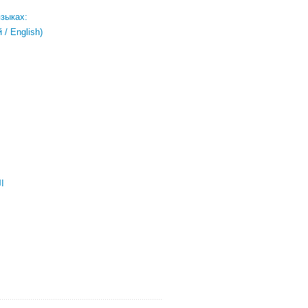
языках:
/ English)
ال