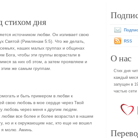
Подпис
 стихом дня
Подпис
ляется источником любви. Он изливает свою
х Святой (Римлянам 5:5). Что же делать,
RSS
 семьях, наших малых группах и общинах
О нас
 Бога, чтобы эти группы возрастали в
имся за них об этом, а затем проявляем и
 этим же самым группам.
Стих дня чи
каждый меся
запущен в 19
частью сети
помогать и быть примером в любви к
й свою любовь в мое сердце через Твой
ту любовь через меня к другим людям.
х любви все более и более возрастал в нашем
угу, но и к окружающим нас, кто еще не вошел
Перево
а я молю. Аминь.