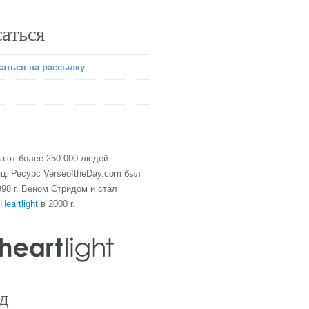
аться
аться на рассылку
тают более 250 000 людей
ц. Ресурс VerseoftheDay.com был
98 г. Беном Стридом и стал
Heartlight
в 2000 г.
д