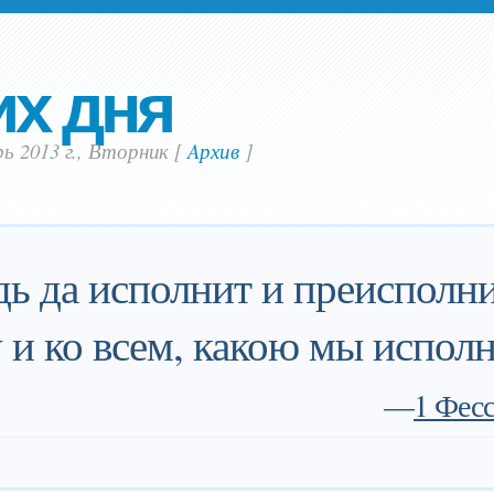
их дня
ь 2013 г., Вторник
[
Aрхив
]
дь да исполнит и преиспол
у и ко всем, какою мы исполн
—
1 Фес