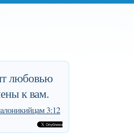
нит любовью
ены к вам.
салоникийцам 3:12