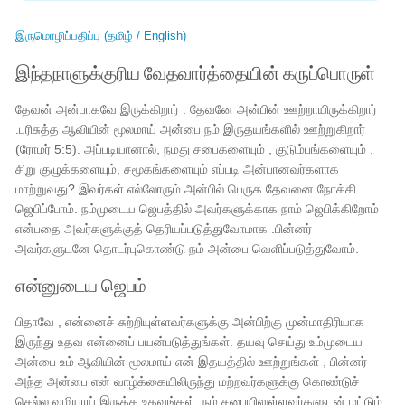
இருமொழிப்பதிப்பு (தமிழ் / English)
இந்தநாளுக்குரிய வேதவார்த்தையின் கருப்பொருள்
தேவன் அன்பாகவே இருக்கிறார் . தேவனே அன்பின் ஊற்றாயிருக்கிறார்
.பரிசுத்த ஆவியின் மூலமாய் அன்பை நம் இருதயங்களில் ஊற்றுகிறார்
(ரோமர் 5:5). அப்படியானால், நமது சபைகளையும் , குடும்பங்களையும் ,
சிறு குழுக்களையும், சமூகங்களையும் எப்படி அன்பானவர்களாக
மாற்றுவது? இவர்கள் எல்லோரும் அன்பில் பெருக தேவனை நோக்கி
ஜெபிப்போம். நம்முடைய ஜெபத்தில் அவர்களுக்காக நாம் ஜெபிக்கிறோம்
என்பதை அவர்களுக்குத் தெரியப்படுத்துவோமாக .பின்னர்
அவர்களுடனே தொடர்புகொண்டு நம் அன்பை வெளிப்படுத்துவோம்.
என்னுடைய ஜெபம்
பிதாவே , என்னைச் சுற்றியுள்ளவர்களுக்கு அன்பிற்கு முன்மாதிரியாக
இருந்து உதவ என்னைப் பயன்படுத்துங்கள். தயவு செய்து உம்முடைய
அன்பை உம் ஆவியின் மூலமாய் என் இதயத்தில் ஊற்றுங்கள் , பின்னர்
அந்த அன்பை என் வாழ்க்கையிலிருந்து மற்றவர்களுக்கு கொண்டுச்
செல்ல வழியாய் இருக்க உதவுங்கள். நம் சபையிலுள்ளவர்களுடன் மட்டும்