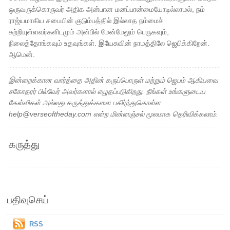
ஒருவருக்கொருவர் அதிக அன்பான மனப்பான்மையோடில்லாமல், நம்
ராஜ்யமாகிய சபையின் குடும்பத்தில் இல்லாத நம்மைச்
சுற்றியுள்ளவர்களிடமும் அன்பில் மேன்மேலும் பெருகவும்,
நிலைத்தோங்கவும் உதவுங்கள். இயேசுவின் நாமத்திலே ஜெபிக்கிறேன்.
ஆமென்.
இன்றைக்கான வார்த்தை அதின் கருப்பொருள் மற்றும் ஜெபம் ஆகியவை
சகோதரர் பில்வேர் அவர்களால் எழுதப்படுகிறது. நீங்கள் உங்களுடைய
கேள்விகள் அல்லது கருத்துக்களை பகிர்ந்துகொள்ள
help@verseoftheday.com என்ற மின்னஞ்சல் மூலமாக தெரிவிக்கலாம்.
கருத்து
பதிவுசெய்
RSS