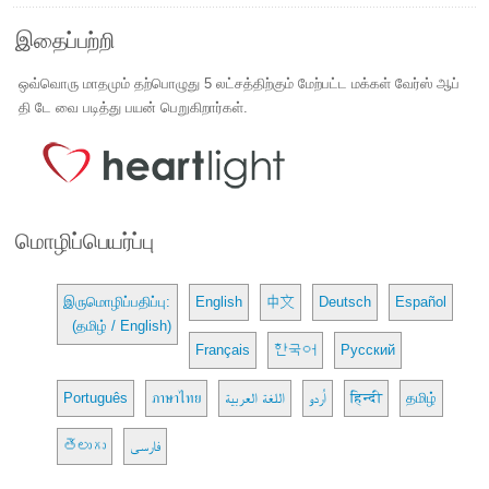
இதைப்பற்றி
ஒவ்வொரு மாதமும் தற்பொழுது 5 லட்சத்திற்கும் மேற்பட்ட மக்கள் வேர்ஸ் ஆப்
தி டே வை படித்து பயன் பெறுகிறார்கள்.
மொழிப்பெயர்ப்பு
இருமொழிப்பதிப்பு:
English
中文
Deutsch
Español
(தமிழ் / English)
Français
한국어
Русский
Português
ภาษาไทย
اللغة العربية
اُردو
हिन्दी
தமிழ்
తెలుగు
فارسی