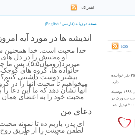
اشتراک:
نسخه دو زبانه (فارسی / English)
اندیشه ها در مورد آیه امروز.
RSS
خدا محبت است. خدا همچنین
او محبتش را در دل های 
میریزد(رومیان۵:۵
خانواده ها، گروه های کوچک،
بیشتر دوست داشتنی کنیم؟ ما
در حال حاضر آیه روز بیش از ۲۵۰۰۰۰ نفر خواننده
میخواهیم تا محبت آنها را در گرو
دارد.
آنها نشان دهد که ما این دعا را
ورس آو ذ دی دات کام کار خود را در سال ۱۹۹۸ بوسیله
محبت خود را به اعضای همان گ
ایت نت ورک در
دعای من
ای پدر، یاریم ده تا نمونه محبت
لطفن محبتت را از طریق روح ا