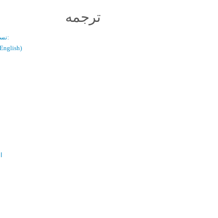
ترجمه
نسخه دو زبانه:
(فارسی / glish
ال