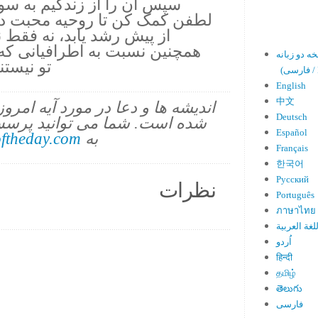
سپس آن را از زندگیم به سو
لطفن کمک کن تا روحیه محبت د
از پیش رشد یابد، نه فقط 
همچنین نسبت به اطرافیانی که
تو نیستن
En)
English
中文
اندیشه ها و دعا در مورد آیه امرو
Deutsch
شده است. شما می توانید پرسش
Español
به
ftheday.com
Français
한국어
Русский
نظرات
Português
ภาษาไทย
لغة العربية
اُردو
हिन्दी
தமிழ்
తెలుగు
فارسی