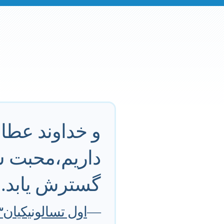
و خداوند عطا 
داریم،‌محبت 
گسترش یابد.
—
اول تسالونیکیان۱۲:۳