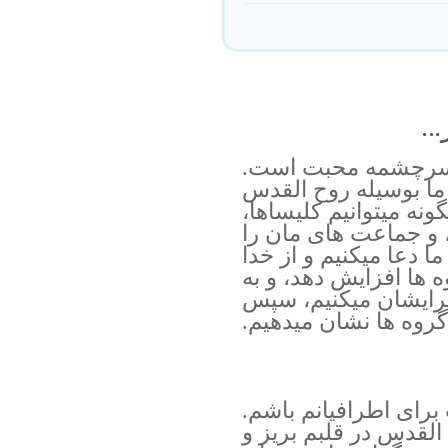
..
 سرچشمه محبت است.
ما بوسیله روح القدس
). پس ما چگونه میتوانیم کلیساها،
 و جماعت های مان را
 دعا میکنیم و از خدا
ه ها افزایش دهد، و به
 برایشان میکنیم، سپس
روه ها نشان میدهیم.
 برای اطرافیانم باشم.
لقدس در قلبم بریز و