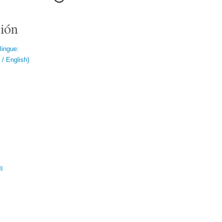
ión
lingue:
/ English)
ال