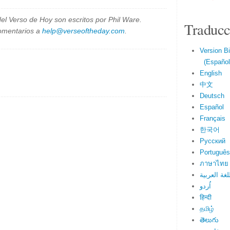
el Verso de Hoy son escritos por Phil Ware.
Traducc
omentarios a
help@verseoftheday.com
.
Version Bi
(Español 
English
中文
Deutsch
Español
Français
한국어
Русский
Português
ภาษาไทย
لغة العربية
اُردو
हिन्दी
தமிழ்
తెలుగు