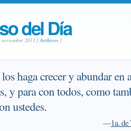
so del Día
2 noviembre 2013
[
Archivos
]
 los haga crecer y abundar en
os, y para con todos, como tam
on ustedes.
—
1a. de