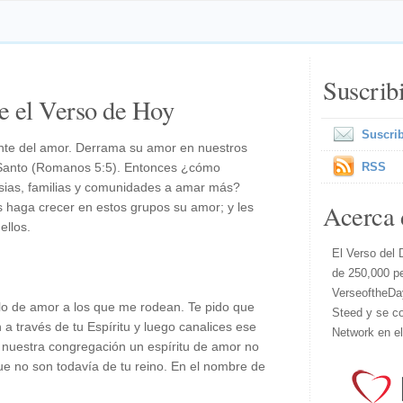
Suscrib
e el Verso de Hoy
Suscrib
ente del amor. Derrama su amor en nuestros
u Santo (Romanos 5:5). Entonces ¿cómo
RSS
sias, familias y comunidades a amar más?
Acerca 
 haga crecer en estos grupos su amor; y les
llos.
El Verso del 
de 250,000 p
VerseoftheDa
o de amor a los que me rodean. Te pido que
Steed y se co
a través de tu Espíritu y luego canalices ese
Network en e
 nuestra congregación un espíritu de amor no
que no son todavía de tu reino. En el nombre de