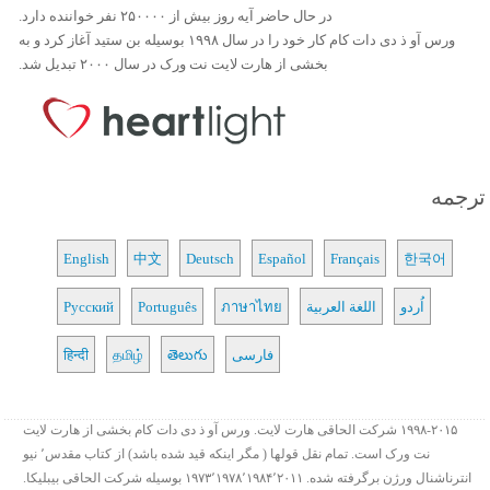
در حال حاضر آیه روز بیش از ۲۵۰۰۰۰ نفر خواننده دارد.
ورس آو ذ دی دات کام کار خود را در سال ۱۹۹۸ بوسیله بن ستید آغاز کرد و به
بخشی از هارت لایت نت ورک در سال ۲۰۰۰ تبدیل شد.
ترجمه
English
中文
Deutsch
Español
Français
한국어
اُردو
اللغة العربية
ภาษาไทย
Português
Русский
فارسی
తెలుగు
தமிழ்
हिन्दी
۱۹۹۸-۲۰۱۵ شرکت الحاقی هارت لایت. ورس آو ذ دی دات کام بخشی از هارت لایت
نت ورک است. تمام نقل قولها ( مگر اینکه قید شده باشد) از کتاب مقدس٬ نیو
انترناشنال ورژن برگرفته شده. ۱۹۷۳٬۱۹۷۸٬۱۹۸۴٬۲۰۱۱ بوسیله شرکت الحاقی بیبلیکا.