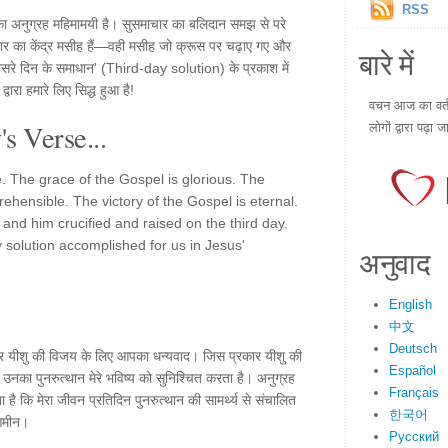
RSS
ा अनुग्रह महिमामयी है। सुसमाचार का बलिदान समझ से परे
ार का केंद्र मसीह हैं—वही मसीह जो क्रूस पर चढ़ाए गए और
बारे में
ीसरे दिन के समाधान' (Third-day solution) के प्रकाश में
द्वारा हमारे लिए सिद्ध हुआ है!
वचन आज का वर्तम
s Verse...
लोगों द्वारा पढ़ा ज
e. The grace of the Gospel is glorious. The
rehensible. The victory of the Gospel is eternal.
 and him crucified and raised on the third day.
ay solution accomplished for us in Jesus'
अनुवाद
English
中文
Deutsch
ु पर यीशु की विजय के लिए आपका धन्यवाद। जिस प्रकार यीशु की
Español
रकार उनका पुनरुत्थान मेरे भविष्य को सुनिश्चित करता है। अनुग्रह
Français
है कि मेरा जीवन प्रतिदिन पुनरुत्थान की सामर्थ्य से संचालित
한국어
। आमीन।
Русский