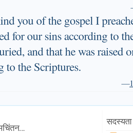
ind you of the gospel I preache
ied for our sins according to th
uried, and that he was raised o
 to the Scriptures.
—
1
सदस्यता 
चिंतन...