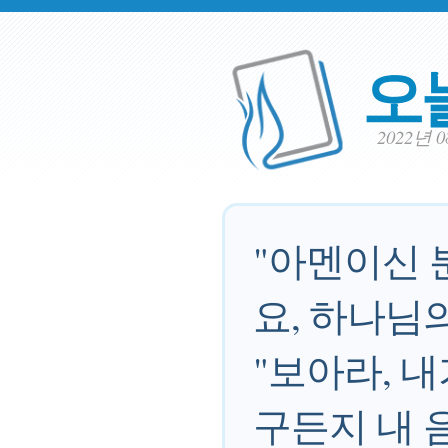
오
2022년 
"아멘이신 
요, 하나님의
"보아라, 내
구든지 내 