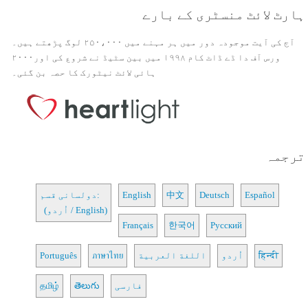
ہارٹ لائٹ منسٹری کے بارے
آج کی آیت موجودہ دور میں ہر مہنے میں ۲۵۰،۰۰۰ لوگ پڑھتے ہیں۔
ورس آف دا ڈے ڈاٹ کام ۱۹۹۸ میں بین سٹیڈ نے شروع کی اور۲۰۰۰
ہائی لائٹ نیٹورک کا حصہ بن گئی۔
ترجمہ
Español
Deutsch
中文
English
دولسانی قسم:
(اُردو / English)
Français
한국어
Русский
हिन्दी
اُردو
اللغة العربية
ภาษาไทย
Português
فارسی
తెలుగు
தமிழ்