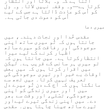
اتنا ہے کہ وہ بلاتا اور انتظار
کرتا ہے—وہ وقفہ نہیں لاتا۔ وہ دِل
کو اُس کو عادت ڈالتا ہے جس کے لیے
اُس کو دعوت دی جاتی ہے۔
میری دعا
مقدس خُدا اور نجات دہندہ، میں
جانتا ہوں کہ تُو میری ساتھ اپنی
موجودگی اور رفاقت کو میرے ساتھ
اظہار کرنے کے لیے میرا
انتظارکرتا ہے۔ میں جانتا ہوں کہ
تو میری ہر سانس کے قریب ہے۔ لیکن
میں اقرار کرتا ہوں کہ میں بعض
اوقات بے خبر اور تیری موجودگی کی
تعریف نہیں کرتا۔ میں تجھ سے
مانگتا ہوں کہ آج کے دن تُو میرے دل
میں آ اور میری زندگی کو اپنی
موجودگی، تسّلی، اور وقت سے بھر
دے۔ میں اپنی زندگی تیرے لیےاور
تیرے ساتھ جینا چاہتا ہوں۔ مقدس