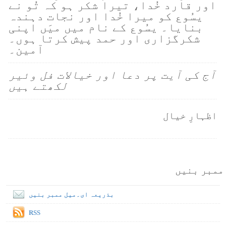
اور قارد خُدا، تیرا شکر ہو کہ تُو نے
یسُوع کو میرا خُدا اور نجات دہندہ
بنایا۔ یسُوع کے نام میں میَں اپنی
شکرگزاری اور حمد پیش کرتا ہوں۔
آمین۔
آج کی آیت پر دعا اور خیالات فل وئیر
لکھتے ہیں
اظہارِ خیال
ممبر بنیں
بذریعہ ای۔میل ممبر بنیں
RSS