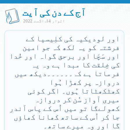
آج کے دن کی آیت
اتوار 14. اگست 2022
اور لودیکیہ کی کلِیسیا کے
فرشتہ کو یہ لکھ کہ جو امین
اور سَچَا اور برحق گواہ اور خُدا
کی خِلقت کا مبدا ہے وہ یہ
فرماتا ہے کہ۔۔۔۔۔۔دیکھ میں
دروازہ پر کھڑا ہُوا
کھٹکھٹاتا ہُوں۔ اگر کوئی
میری آواز سُن کر دروازہ
کھولےگا تو میں اُس کے پاس اَندر
جا کر اُس کے ساتھ کھانا کھاؤں
گا اور وہ میرے ساتھ۔