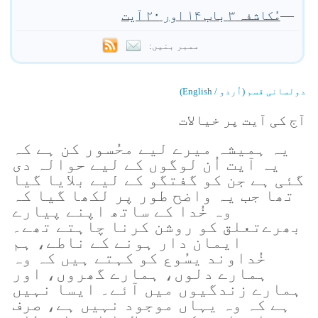
—
مُکاشفہ ۳ باب ۱۴ اور ۲۰ آیت
ممبر بنیں:
دولسانی قسم (اُردو / English)
آج کی آیت پر خیالات
یہ ہمیشہ میرے لیے محُسور کن ہے کہ
یہ آیت اُن لوگوں کے لیے حوالہ دی
گئی ہے جن کو گفتگو کے لیے بلایا گیا
تھا جب یہ واضح طور پر لکھا گیا کہ
وہ خُدا کے ساتھ اپنے پیارے
بھرےتعلق کو روشن کرنا چاہتے تھے۔
ایمان دار ہونے کے ناطے، ہم
خُداوند یسُوع کو کہتے ہیں کہ وہ
ہمارے دلوں، ہمارے گھروں، اور
ہمارے زندگیوں میں آئے۔ ایسا نہیں
ہے کہ وہ یہاں موجود نہیں ہے، صرف