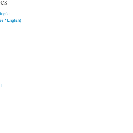
es
língüe:
s / English)
ال