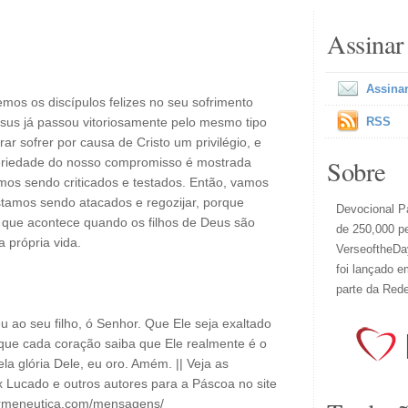
Assinar
Assinar
emos os discípulos felizes no seu sofrimento
sus já passou vitoriosamente pelo mesmo tipo
RSS
r sofrer por causa de Cristo um privilégio, e
Sobre
seriedade do nosso compromisso é mostrada
mos sendo criticados e testados. Então, vamos
tamos sendo atacados e regozijar, porque
Devocional Pa
o que acontece quando os filhos de Deus são
de 250,000 p
 própria vida.
VerseoftheDay
foi lançado e
parte da Red
ao seu filho, ó Senhor. Que Ele seja exaltado
 que cada coração saiba que Ele realmente é o
a glória Dele, eu oro. Amém. || Veja as
 Lucado e outros autores para a Páscoa no site
ermeneutica.com/mensagens/