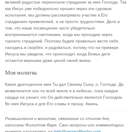
великой радостью переносили страдания за имя Господа. Так
как Иисус уже победоносно прошел через эти суровые
испытания, мы должны рассматривать участие в Его
страданиях привилегией, а не просто трудностями. Дело в
том, что наше посвящение часто убедительно
воспринимается скептиками, когда мы проходим через
горнило страданий. Поэтому будем правильно вести себя,
находясь в скорбях, и радоваться, потому что на примере
Иисуса мы увидели, что происходит, когда Божьи дети
остаются верными даже ценой своей жизни.
Моя молитва
Какое драгоценное имя Ты дал Своему Сыну, о, Господи. Да
возвеличится оно по всей земле и в небесах, пока каждое
сердце не узнает, что Он действительно является Господом.
Во имя Иисуса и для Его славы я прошу. Аминь.
Размышления и молитва, связанные со стихом дня,
написаны Филиппом Варе. Свои вопросы или комментарии
можете направлять на
help@verseoftheday.com