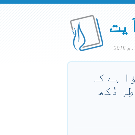
آیت
ؤا ہے کہ
ِر دُکھ