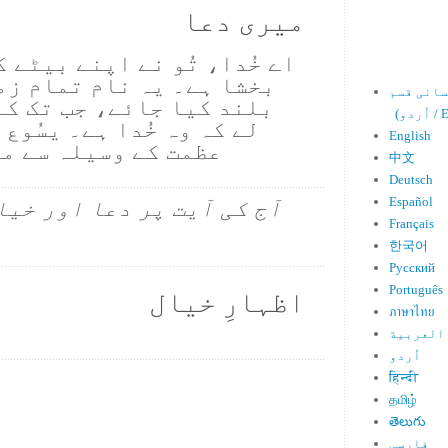
میری دعا
اے خُدا، تُو نے اپنے بیٹے 
بخشا ہے۔ یہ نام تمام زم
بلند کیا جائے، جب تک کہ
Engl)
لے کہ وہ خُدا ہے۔ یسُوع 
English
عظمت کے وسیلہ سے م
中文
Deutsch
Español
آج کی آیت پر دعا اور خیا
Français
한국어
Русский
Português
اظہارِ خیال
ภาษาไทย
العربية
اُردو
हिन्दी
தமிழ்
తెలుగు
فارسی