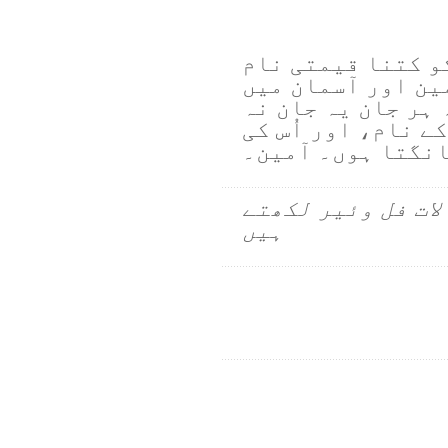
کو کتنا قیمتی نام
ین اور آسمان میں
 ہر جان یہ جان نہ
کے نام، اور اُس کی
انگتا ہوں۔ آمین۔
لات فل وئیر لکھتے
ہیں