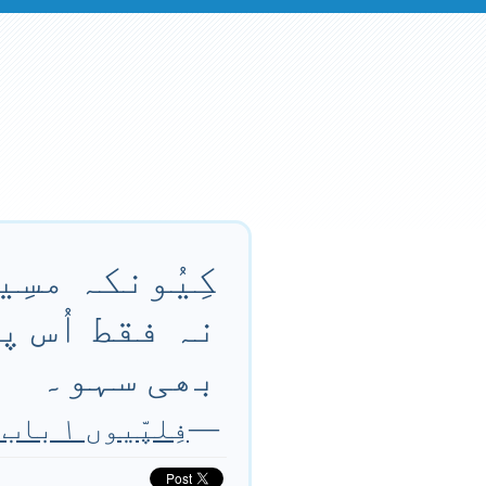
کِیُونکہ مسِی
نہ فقط اُس پر
بھی سہو۔
—
فِلپّیوں ۱ باب ۲۹ آیت