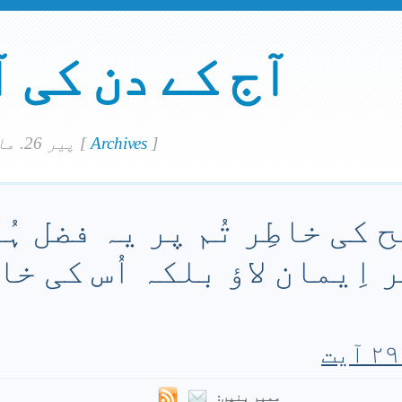
آج کے دن کی 
]
Archives
[
پير 26. مارچ 2018
ح کی خاطِر تُم پر یہ فضل ہُ
 اِیمان لاؤ بلکہ اُس کی خاط
ممبر بنیں: