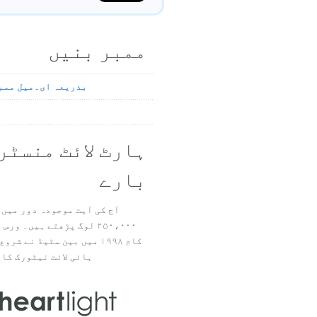
ممبر بنیں
بذریعہ ای۔میل ممب
ہارٹ لائٹ منسٹر
بارے
آج کی آیت موجودہ دور میں 
۲۵۰،۰۰۰ لوگ پڑھتے ہیں۔ ور
ہائی لائٹ نیٹورک کا 