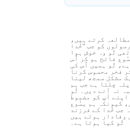
مطالعہ کرتے ہیں،
سولوں کو جب "خُدا
تھی تُو وہ خوش ہوا
وع فاتح ہو کر اُس
، تُو ہمیں اُس کی
کر فخر محسوس کرنا
یک مشکل سمجھ لینا
تہ چلتا ہے جب ہم
ہ نہ آنے دیں۔ تُو
اپنے آپ کو مضبوط
 کیونکہ ہم یسُوع
 جب خُدا کے فرزند
 وفادار ہوتے ہیں
تُو کیا ہوتا ہے۔