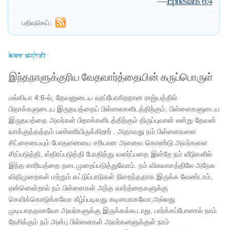
—
Ephesians 6:4
பதிவுசெய்:
केवल अंग्रेज़ी
இந்தநாளுக்குரிய வேதவார்த்தையின் கருப்பொருள்
மல்கியா 4:6-ல், தேவனுடைய வரப்போகிறதான ராஜ்யத்தில்
பிதாக்களுடைய இருதயத்தைப் பிள்ளைகளிடத்திற்கும், பிள்ளைகளுடைய
இருதயத்தை அவர்கள் பிதாக்களிடத்திற்கும் திருப்புவான் என்று தேவன்
வாக்குத்தத்தம் பண்ணியிருக்கிறார் . அதாவது நம் பிள்ளைகளை
சிட்சையையும் போதனையை சரியான அளவை கொண்டு அவர்களை
சீரப்படுத்தி, ஸ்திரப்படுத்தி போதித்து வளர்ப்பதை இன்றே நம் வீடுகளில்
இந்த காரியத்தை நடைமுறைப்படுத்துவோம். நம் விசுவாசத்திலே அநேக
விதிமுறைகள் மற்றும் கட்டுப்பாடுகள் நிறைந்ததாக இருக்க வேண்டாம்,
ஏன்னென்றால் நம் பிள்ளைகள் அந்த வார்த்தைகளுக்கு
செவிக்கொடுக்கவோ கீழ்ப்படிவது கடினமாகவோ,அல்லது
முடியாததாகவோ அவர்களுக்கு இருக்கக்கூடாது, பார்க்கப்போனால் நாம்
நேசிக்கும் நம் அன்பு பிள்ளைகள் அவர்களளுக்குள் நாம்