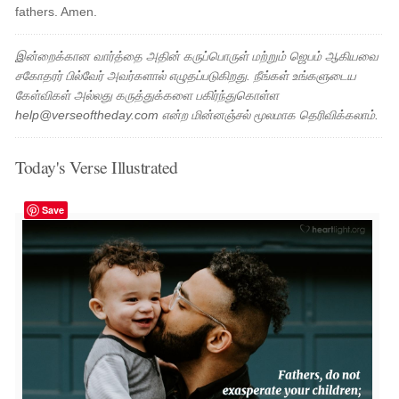
fathers. Amen.
இன்றைக்கான வார்த்தை அதின் கருப்பொருள் மற்றும் ஜெபம் ஆகியவை
சகோதரர் பில்வேர் அவர்களால் எழுதப்படுகிறது. நீங்கள் உங்களுடைய
கேள்விகள் அல்லது கருத்துக்களை பகிர்ந்துகொள்ள
help@verseoftheday.com என்ற மின்னஞ்சல் மூலமாக தெரிவிக்கலாம்.
Today's Verse Illustrated
Save