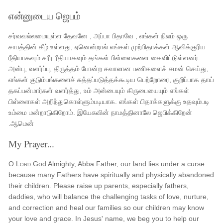
என்னுடைய ஜெபம்
சர்வவல்லமையுள்ள தேவனே , அப்பா பிதாவே , எங்கள் நிலம் ஒரு
சாபத்தின் கீழ் உள்ளது, ஏனென்றால் எங்கள் முற்பிதாக்கள் ஆவிக்குரிய
ரீதியாகவும் சரீர ரீதியாகவும் தங்கள் பிள்ளைகளை கைவிட்டுள்ளனர்.
அன்பு, வளர்ப்பு, திருத்தம் போன்ற சவாலான பணிகளைச் சமன் செய்து,
எங்கள் குடும்பங்களைச் சுத்தப்படுத்தக்கூடிய பெற்றோரை, குறிப்பாக தாய்
தகப்பன்மார்கள் வளர்த்து, உம் அன்பையும் கிருபையையும் எங்கள்
பிள்ளைகள் அறிந்துகொள்ளும்படியாக. எங்கள் பிதாக்களுக்கு உதவும்படி
உம்மை மன்றாடுகிறோம். இயேசுவின் நாமத்தினாலே ஜெபிக்கிறேன்
.ஆமென்
My Prayer...
O
Lord
God Almighty, Abba Father, our land lies under a curse
because many Fathers have spiritually and physically abandoned
their children. Please raise up parents, especially fathers,
daddies, who will balance the challenging tasks of love, nurture,
and correction and heal our families so our children may know
your love and grace. In Jesus' name, we beg you to help our