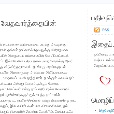
பதிவுச
ய வேதவார்த்தையின்
RSS
இதைப்ப
 கடந்தகால கிரியைகளை பார்த்து அவருக்கு
ோர்கள் தங்கள் நாட்களில் தேவனுக்கு விரோதமாக
ஒவ்வொரு மாதமு
்களில் அவருடைய வல்லமையின் வெளிப்பாட்டைக்
மேற்பட்ட மக்க
ம். இஸ்ரவேலின் புதிய தலைமுறையினருக்கு அவர்
பெறுகிறார்கள்
்து விடுவித்ததாகவும், இப்போது அவர்களுடன்
ோலவே அவர்களுக்கு அதிகாரம் அளிப்பதாகவும்
உரையைப் பயன்படுத்தினார். நமக்குள் செயல்படும்
்கூடிய அல்லது நினைப்பதற்கும் மேலாக
ம் செய்வார் என்று நாம் எதிர்பார்க்க வேண்டும்
 நம் முன்னோர்களுக்குக் கடந்த நாட்களில்
மொழிப்ப
டதை நம் நாளில் செய்வார் என்று விசுவாசித்து நாம்
மேலும், இயேசுவின் அன்பான விசுவாசிகளே, நம்
இருமொழிப்ப
ப்போதும் நினைவில் கொள்ள வேண்டும்: மெய்யாகவே