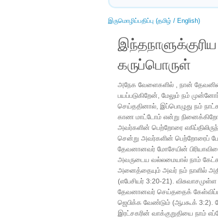
இருமொழிப்பதிப்பு (தமிழ் / English)
இந்தநாளுக்குரி
கருப்பொருள்
அநேக வேளைகளில் , நான் தேவனின்
பயப்படுகிறேன், மேலும் நம் முன்ன
செய்ததினால், இப்பொழுது நம் நாட
காண மாட்டோம் என்று நினைக்கிறோ
அவர்களின் பெற்றோரை எகிப்திலிருந
சென்று அவர்களின் பெற்றோரைப் ப
தேவனானவர் மோசேயின் பிரியாவிடை 
அவருடைய வல்லமையால் நாம் கேட்கக
அனைத்தையும் அவர் நம் நாளில் அதிக
(எபேசியர் 3:20-21). விசுவாசமுள்ள
தேவனானவர் செய்ததைக் கேள்விப்பட்
ஜெபிக்க வேண்டும் (ஆபகூக் 3:2). 
இரட்சகரின் வாக்குறுதியை நாம் எ