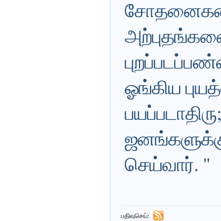
சோதனைகளை
அற்புதங்களை
புறப்படப்பண
ஓங்கிய புயத
பயப்படாதிரு; 
ஜனங்களுக்கு
செய்வார். "
பதிவுசெய்: