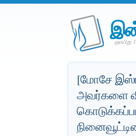
இன
ஞாயிறு 
[மோசே இஸ்ர
அவர்களை வி
கொடுக்கப்
நினைவூட்டி