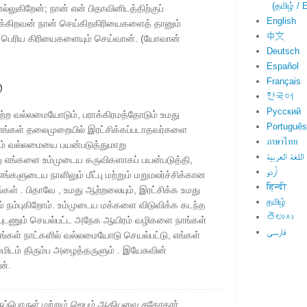
(தமிழ் / E
லுகிறேன்; நான் என் பிதாவினிடத்திற்குப்
English
க்கிறவன் நான் செய்கிறகிரியைகளைத் தானும்
中文
் பெரிய கிரியைகளையும் செய்வான். (யோவான்
Deutsch
Español
்
Français
한국어
Русский
ற வல்லமையோடும், பராக்கிரமத்தோடும் உமது
Português
எங்கள் தலைமுறையில் இரட்சிக்கப்படாதவர்களை
ภาษาไทย
ம் வல்லமையை பயன்படுத்துமாறு
اللغة العربية
ு எங்களை உம்முடைய கருவிகளாகப் பயன்படுத்தி,
اُردو
எங்களுடைய நாளிலும் மீட்பு மற்றும் மறுமலர்ச்சிக்கான
हिन्दी
ள் . பிதாவே , உமது ஆற்றலையும், இரட்சிக்க உமது
தமிழ்
ும் நம்புகிறோம். உம்முடைய மக்களை விடுவிக்க கடந்த
తెలుగు
ுபையுடணும் செயல்பட்ட அநேக ஆயிரம் வழிகளை நாங்கள்
فارسی
எங்கள் நாட்களில் வல்லமையோடு செயல்பட்டு, எங்கள்
ிடம் திரும்ப அழைத்தருளும் . இயேசுவின்
ன்.
ப்பொருள் மற்றும் ஜெபம் ஆகியவை சகோதரர்