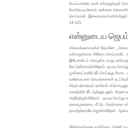
மெய்யாகவே நான் உங்களுக்குச் சொல்
போகிறபடியினால், என்னை விசுவாசி
செய்வான், இவைகளைப்பார்க்கிலும
14:12).
என்னுடைய ஜெபம
சர்வவல்லமையுள்ள தேவனே , அளவற்
மக்களுக்காக கிரியை செய்பவரே , 
இயேசுவிடம் அழைக்க உமது மாபெரு
கேட்டுக்கொள்கிறோம். தயவு செய்த
முன்னாட்களில் நீர் செய்தது போல , 
வலிமையான செயல்களைச் நடப்பியுங்க
விருப்பத்தையும் நாங்கள் எப்பொழுத
காலத்தில் நீர் ஆற்றலுடனும், கிர
அறிந்திருக்கிறோம் . தயவு செய்து 
தலைமுறையை மீட்டு, அவர்களை உம்ம
நாமத்தினாலே ஜெபிக்கிறேன். ஆமெ
இன்றைக்கான வார்த்தை அதின் கரு