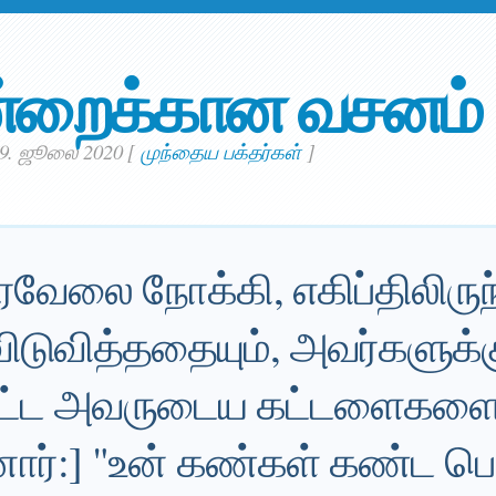
்றைக்கான வசனம்
19. ஜூலை 2020
[
முந்தைய பக்தர்கள்
]
வேலை நோக்கி, எகிப்திலிருந
டுவித்ததையும், அவர்களுக்க
பட்ட அவருடைய கட்டளைகளைய
னார்:] "உன் கண்கள் கண்ட பெ