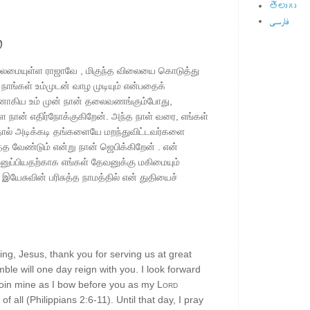
తెలుగు
فارسی
்
்லமையுள்ள ராஜாவே , மிகுந்த விலையை கொடுத்து
நாங்கள் உம்முடன் வாழ முடியும் என்பதைக்
ேவனாகிய உம் முன் நான் தலைவணங்கும்போது,
ளை நான் எதிர்நோக்குகிறேன். அந்த நாள் வரை, எங்கள்
்தால் அடிக்கடி தங்களையே மறந்துவிட்டவர்களை
த்த வேண்டும் என்று நான் ஜெபிக்கிறேன் . என்
ப்பியதற்காக எங்கள் தேவனுக்கு மகிமையும்
யேசுவின் பரிசுத்த நாமத்தில் என் துதியைச்
ng, Jesus, thank you for serving us at great
ble will one day reign with you. I look forward
 join mine as I bow before you as my
Lord
f all (Philippians 2:6-11). Until that day, I pray