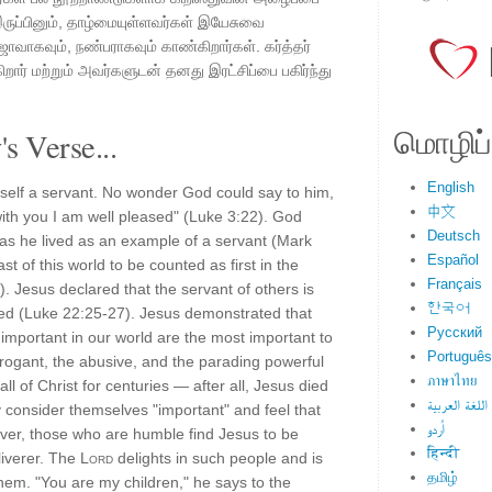
 இருப்பினும், தாழ்மையுள்ளவர்கள் இயேசுவை
ஜாவாகவும், நண்பராகவும் காண்கிறார்கள். கர்த்தர்
ிறார் மற்றும் அவர்களுடன் தனது இரட்சிப்பை பகிர்ந்து
மொழிப்ப
s Verse...
English
elf a servant. No wonder God could say to him,
中文
ith you I am well pleased" (Luke 3:22). God
Deutsch
 as he lived as an example of a servant (Mark
Español
st of this world to be counted as first in the
Français
 Jesus declared that the servant of others is
한국어
ed (Luke 22:25-27). Jesus demonstrated that
Русский
 important in our world are the most important to
Português
rogant, the abusive, and the parading powerful
ภาษาไทย
all of Christ for centuries — after all, Jesus died
اللغة العربية
y consider themselves "important" and feel that
اُردو
ver, those who are humble find Jesus to be
हिन्दी
liverer. The
Lord
delights in such people and is
தமிழ்
them. "You are my children," he says to the