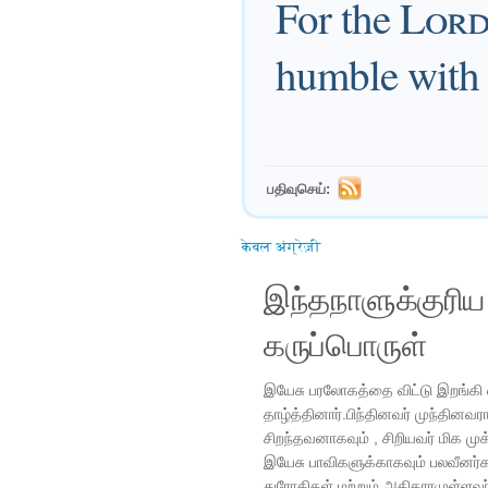
For the
Lor
humble with 
பதிவுசெய்:
केवल अंग्रेज़ी
இந்தநாளுக்குரி
கருப்பொருள்
இயேசு பரலோகத்தை விட்டு இறங்க
தாழ்த்தினார்.பிந்தினவர் முந்தினவர
சிறந்தவனாகவும் , சிறியவர் மிக ம
இயேசு பாவிகளுக்காகவும் பலவீனர்களு
துரோகிகள் மற்றும் அதிகாரமுள்ளவ