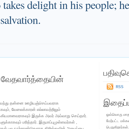
d
takes delight in his people; h
salvation.
பதிவுச
ய வேதவார்த்தையின்
RSS
இதைப்ப
ி வந்து தன்னை ஊழியஞ்செய்பவராக
ாகவும், வேலைக்காரன் எல்லாவற்றிலும்
ஒவ்வொரு மாதமு
ுக்கியமானவராகவும் இருக்க அவர் அவ்வாறு செய்தார்.
மேற்பட்ட மக்க
க்காகவும் மரித்தார். இருமாப்புமுள்ளவர்கள் ,
பெறுகிறார்கள்
ர்கள் பல நூற்றாண்டுகளாக கிறிஸ்துவின் அழைப்பை