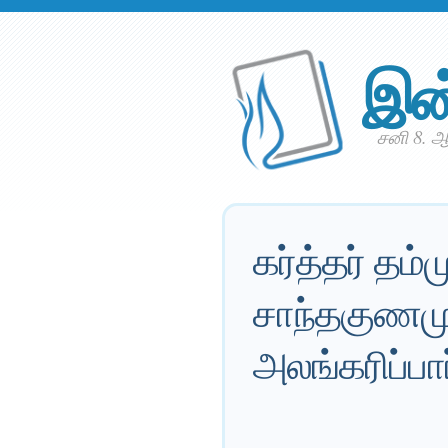
இன
சனி 8. ஆ
கர்த்தர் தம
சாந்தகுணமு
அலங்கரிப்பார