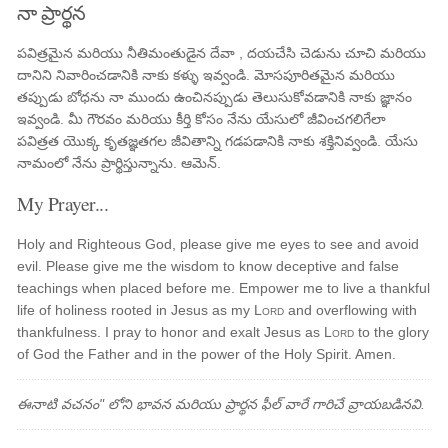
నా ప్రార్థన
పవిత్రమైన మరియు నీతిమంతుడైన దేవా , దయచేసి చెడును చూచి మరియు
దానిని నివారించడానికి నాకు కళ్ళు ఇవ్వండి. మోసపూరితమైన మరియు
తప్పుడు బోధను నా ముందు ఉంచినప్పుడు తెలుసుకోవడానికి నాకు జ్ఞానం
ఇవ్వండి. మీ గౌరవం మరియు కీర్తి కోసం నేను యేసులో జీవించగలిగేలా
పవిత్రత యొక్క కృతజ్ఞతగల జీవితాన్ని గడపడానికి నాకు శక్తినివ్వండి. యేసు
నామంలో నేను ప్రార్థిస్తున్నాను. ఆమెన్.
My Prayer...
Holy and Righteous God, please give me eyes to see and avoid
evil. Please give me the wisdom to know deceptive and false
teachings when placed before me. Empower me to live a thankful
life of holiness rooted in Jesus as my
Lord
and overflowing with
thankfulness. I pray to honor and exalt Jesus as
Lord
to the glory
of God the Father and in the power of the Holy Spirit. Amen.
ఈనాటి వచనం" లోని భావన మరియు ప్రార్థన ఫీల్ వారే గారిచే వ్రాయబడినవి.