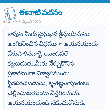
ఈనాటి వచనం
గురువారం 6. ఫిబ్రవరి 2020
కావున మీరు ప్రభువైన క్రీస్తుయేసును
అంగీకరించిన విధముగా ఆయనయందు
వేరుపారినవారై, యింటివలె
కట్టబడుచు,మీరు నేర్చుకొనిన
ప్రకారముగా విశ్వాసమందు
స్థిరపరచబడుచు, కృతజ్ఞతాస్తుతులు
చెల్లించుటయందు విస్తరించుచు,
ఆయనయందుండి నడుచుకొనుడి.