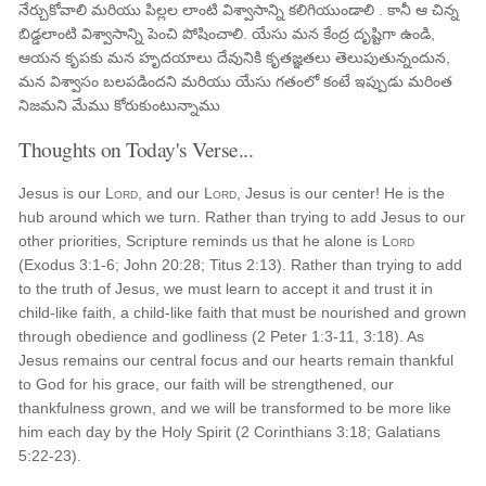
నేర్చుకోవాలి మరియు పిల్లల లాంటి విశ్వాసాన్ని కలిగియుండాలి . కానీ ఆ చిన్న
బిడ్డలాంటి విశ్వాసాన్ని పెంచి పోషించాలి. యేసు మన కేంద్ర దృష్టిగా ఉండి,
ఆయన కృపకు మన హృదయాలు దేవునికి కృతజ్ఞతలు తెలుపుతున్నందున,
మన విశ్వాసం బలపడిందని మరియు యేసు గతంలో కంటే ఇప్పుడు మరింత
నిజమని మేము కోరుకుంటున్నాము
Thoughts on Today's Verse...
Jesus is our
Lord
, and our
Lord
, Jesus is our center! He is the
hub around which we turn. Rather than trying to add Jesus to our
other priorities, Scripture reminds us that he alone is
Lord
(Exodus 3:1-6; John 20:28; Titus 2:13). Rather than trying to add
to the truth of Jesus, we must learn to accept it and trust it in
child-like faith, a child-like faith that must be nourished and grown
through obedience and godliness (2 Peter 1:3-11, 3:18). As
Jesus remains our central focus and our hearts remain thankful
to God for his grace, our faith will be strengthened, our
thankfulness grown, and we will be transformed to be more like
him each day by the Holy Spirit (2 Corinthians 3:18; Galatians
5:22-23).