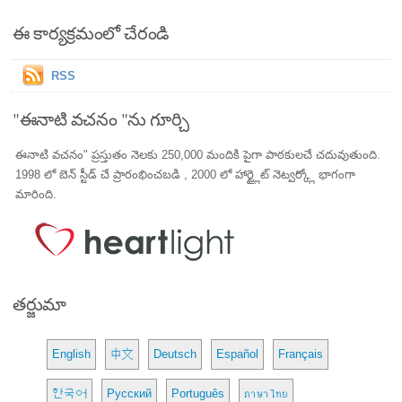
ఈ కార్యక్రమంలో చేరండి
RSS
"ఈనాటి వచనం "ను గూర్చి
ఈనాటి వచనం" ప్రస్తుతం నెలకు 250,000 మందికి పైగా పాఠకులచే చదువుతుంది.
1998 లో బెన్ స్టీడ్ చే ప్రారంభించబడి , 2000 లో హార్ట్లైట్ నెట్వర్క్లో భాగంగా
మారింది.
తర్జుమా
English
中文
Deutsch
Español
Français
한국어
Русский
Português
ภาษาไทย