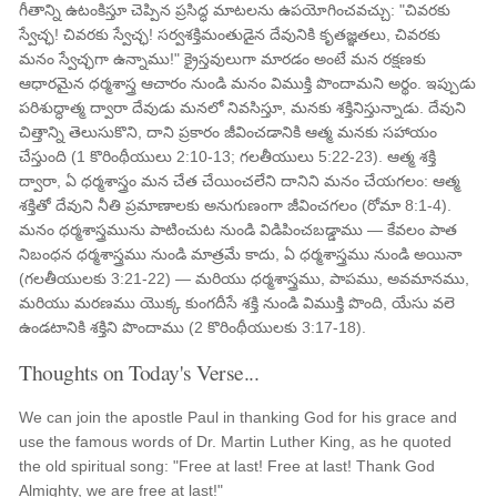
గీతాన్ని ఉటంకిస్తూ చెప్పిన ప్రసిద్ధ మాటలను ఉపయోగించవచ్చు: "చివరకు
స్వేచ్ఛ! చివరకు స్వేచ్ఛ! సర్వశక్తిమంతుడైన దేవునికి కృతజ్ఞతలు, చివరకు
మనం స్వేచ్ఛగా ఉన్నాము!" క్రైస్తవులుగా మారడం అంటే మన రక్షణకు
ఆధారమైన ధర్మశాస్త్ర ఆచారం నుండి మనం విముక్తి పొందామని అర్థం. ఇప్పుడు
పరిశుద్ధాత్మ ద్వారా దేవుడు మనలో నివసిస్తూ, మనకు శక్తినిస్తున్నాడు. దేవుని
చిత్తాన్ని తెలుసుకొని, దాని ప్రకారం జీవించడానికి ఆత్మ మనకు సహాయం
చేస్తుంది (1 కొరింథీయులు 2:10-13; గలతీయులు 5:22-23). ఆత్మ శక్తి
ద్వారా, ఏ ధర్మశాస్త్రం మన చేత చేయించలేని దానిని మనం చేయగలం: ఆత్మ
శక్తితో దేవుని నీతి ప్రమాణాలకు అనుగుణంగా జీవించగలం (రోమా 8:1-4).
మనం ధర్మశాస్త్రమును పాటించుట నుండి విడిపించబడ్డాము — కేవలం పాత
నిబంధన ధర్మశాస్త్రము నుండి మాత్రమే కాదు, ఏ ధర్మశాస్త్రము నుండి అయినా
(గలతీయులకు 3:21-22) — మరియు ధర్మశాస్త్రము, పాపము, అవమానము,
మరియు మరణము యొక్క కుంగదీసే శక్తి నుండి విముక్తి పొంది, యేసు వలె
ఉండటానికి శక్తిని పొందాము (2 కొరింథీయులకు 3:17-18).
Thoughts on Today's Verse...
We can join the apostle Paul in thanking God for his grace and
use the famous words of Dr. Martin Luther King, as he quoted
the old spiritual song: "Free at last! Free at last! Thank God
Almighty, we are free at last!"