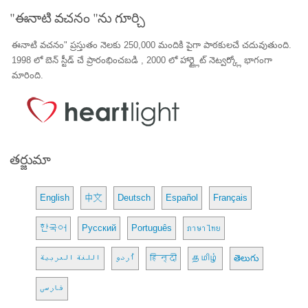
"ఈనాటి వచనం "ను గూర్చి
ఈనాటి వచనం" ప్రస్తుతం నెలకు 250,000 మందికి పైగా పాఠకులచే చదువుతుంది.
1998 లో బెన్ స్టీడ్ చే ప్రారంభించబడి , 2000 లో హార్ట్లైట్ నెట్వర్క్లో భాగంగా
మారింది.
తర్జుమా
English
中文
Deutsch
Español
Français
한국어
Русский
Português
ภาษาไทย
اللغة العربية
اُردو
हिन्दी
தமிழ்
తెలుగు
فارسی