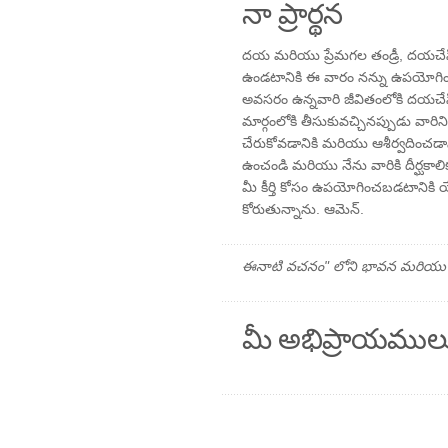
నా ప్రార్థన
దయ మరియు ప్రేమగల తండ్రీ, దయచేసి న
ఉండటానికి ఈ వారం నన్ను ఉపయోగించ
అవసరం ఉన్నవారి జీవితంలోకి దయచేసి
మార్గంలోకి తీసుకువచ్చినప్పుడు వారి
చేరుకోవడానికి మరియు ఆశీర్వదించడాన
ఉంచండి మరియు నేను వారికి దీర్ఘకాల
మీ కీర్తి కోసం ఉపయోగించబడటాని
కోరుతున్నాను. ఆమెన్.
ఈనాటి వచనం" లోని భావన మరియు ప్రార
మీ అభిప్రాయముల