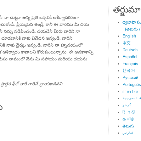
తర్జుమా
ా చుట్టూ ఉన్న ప్రతి ఒక్కరికీ ఆశీర్వాదకరంగా
ద్విభాషా స
ుకోండి. ప్రియమైన తండ్రీ, కానీ ఈ వారము మీ దయ
(తెలుగు /
 నన్ను నడిపించండి. దయచేసి మీరు వారిని నా
English
ని చూడటానికి నాకు వివేచన ఇవ్వండి. వారిని
中文
ికి నాకు ధైర్యం ఇవ్వండి. వారిని నా హృదయంలో
Deutsch
ిక ఆశీర్వాదం కావాలని కోరుకుంటున్నాను. ఈ అవకాశాన్ని
Español
కి యేసు నామంలో నేను మీ సహాయం మరియు దయను
Français
한국어
Русский
్థన ఫీల్ వారే గారిచే వ్రాయబడినవి.
Português
ภาษาไทย
 العربية
ు
اُردو
हिन्दी
தமிழ்
తెలుగు
فارسی