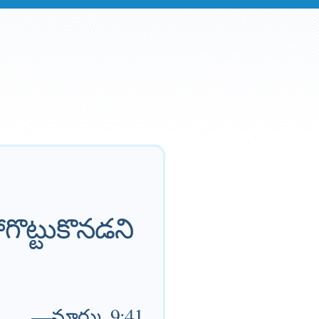
గొట్టుకొనడని
—
మార్కు 9:41