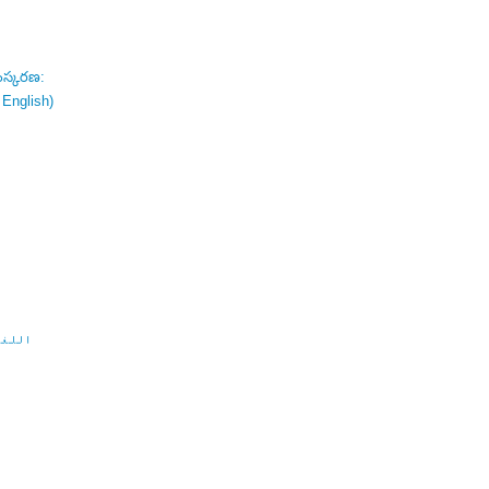
ంస్కరణ:
 English)
اللغة