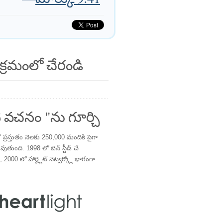
క్రమంలో చేరండి
 వచనం "ను గూర్చి
్రస్తుతం నెలకు 250,000 మందికి పైగా
తుంది. 1998 లో బెన్ స్టీడ్ చే
 2000 లో హార్ట్లైట్ నెట్వర్క్లో భాగంగా