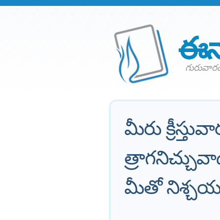
ఈన
గురువారం
మీరు క్రీస్తువ
త్రాగనిచ్చు
మీతో నిశ్చయ