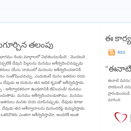
ఈ కార్య
గూర్చిన తలంపు
RSS
ాగము రెండు మార్గాలలో విభజించబడింది : మొదటది ,
్పటికీ దేవుని పిల్లలను మనము ఆశీర్వదించినప్పుడు
"ఈనాటి
రులు యేసు నామంలో మనలను ఆశీర్వదించడానికి
 మనం సంతోషించవచ్చు, ఎందుకంటే మనం ఇతరుల దయ
ఈనాటి వచనం" ప
ేవుడు ఆ దయను తన అధిక కృపతో ఆశీర్వదిస్తాడు.
పాఠకులచే చదువు
 - ఆశిర్వాదకరంగా ఉండటానికి జీవించండి! మనము
ప్రారంభించబడి ,
పొందుతాడు. మనము ఆశీర్వదించబడుతాము. మనము
మారింది.
ా, ఇతరులు మనకు దయ చూపినప్పుడు, దేవుడు కూడా
ాడు. దేవుడు తన ఆశీర్వాదాలను మనందరిపై కుమ్మరిస్తాడు.
ం ఒకరినొకరు ఎంతగా ఆశీర్వదిస్తామో, అందరికీ అంత