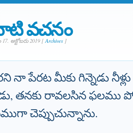
ాటి వచనం
 17. అక్టోబరు 2019
[
Archives
]
ారని నా పేరట మీకు గిన్నెడు నీళ్లు
వాడు, తనకు రావలసిన ఫలము పో
ముగా చెప్పుచున్నాను.