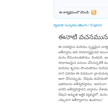
ఈ కార్యక్రమంలో చేరండి:
ద్విభాషా సంస్కరణ (తెలుగు / English)
ఈనాటి వచనమును
ఈ సరళమైన మరియు స్పష్టమైన వాక్యభ
ఆశీర్వాదం అది సామాన్యమైనది అయినప
మనం దీవించబడతాము. రెండవది, ఇత
సాధారణమైన పనులు చేసినప్పటికీ
మరియు కృపను పొందుతాము మరియు ద
దాని వివరణ ఈ విధముగా వ్రాయవచ్చు
ఆలా చేసినప్పుడు, దేవుడు మహిమ
ఇతరులను ఆశీర్వదిస్తాము. అదనంగ
వారిని ఆశీర్వదిస్తానని వాగ్దానం చేశ
దేవుని అద్భుత ఆర్థిక వ్యవస్థలో, మన
ఎక్కువగా ఆశీర్వాదాలు ఉంటాయి!