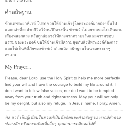
is to invite ruin.
คำอธิษฐาน
ข้าแต่พระยาห์เวห์ โปรดช่วยให้ข้าพเจ้ารู้ใจพระองค์มากยิ่งๆขึ้นไป
และกล้าที่จะฝากชีวิตไว้บนวิถีทางนั้น ข้าพเจ้าไม่อยากหลงไปเดินตาม
เสียงหลอกลวง หรือถูกล่อลวงให้ห่างจากความจริงและความชอบ
ธรรมของพระองค์ ขอให้ข้าพเจ้ามีความสุขกับสิ่งที่พระองค์ต้องการ
และใช้เป็นที่ลี้ภัยของข้าพเจ้าด้วยเถิด อธิษฐานในนามพระเยซู
อาเมน
My Prayer...
Please, dear
Lord
, use the Holy Spirit to help me more perfectly
find your will and have the courage to build my life around it. I
don't want to follow false voices, nor do I want to be tempted
away from your truth and righteousness. May your will not only
be my delight, but also my refuge. In Jesus' name, I pray. Amen.
ฟิล แวร์ เป็นผู้เขียนในส่วนที่เป็นข้อคิดและคำอธิษฐาน หากมีคำถาม
ข้อสงสัย หรือความคิดเห็นใดๆ คุณสามารถติดต่อได้ที่