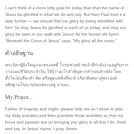
I can't think of a more lofty goal for today than that the name of
Jesus be glorified in what we do and say. But then Paul took it a
step further — we should find our glory by being identified with
him! So may Jesus be glorified in each of us today, and may our
glory be seen in our walk with Jesus! As the famed old hymn
"Beneath the Cross of Jesus" says, "My glory all the cross."
คำอธิษฐาน
พระบิดาผู้ยิ่งใหญ่และทรงฤทธิ์ โปรดช่วยข้าพเจ้าที่กำลังง่วนอยู่กับการ
วางแผนชีวิตประจำวัน ให้รู้ว่าอะไรสำคัญควรทำก่อนทำหลัง โดย
ตั้งใจเน้นที่จะทำ คิด หรือพูดแต่สิ่งที่จะนำเกียรติยศมาสู่พระองค์
อธิษฐานในนามของพระเยซู อาเมน
My Prayer...
Father of majesty and might, please help me as I strive to plan
my daily activities and then prioritize those activities so that my
focus and passion are on bringing you glory in all that I do, think,
and say. In Jesus' name, I pray. Amen.