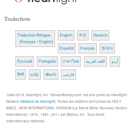
Traductions
Traduction Bilingue:
English
中文
Deutsch
(Français / English)
Español
Français
한국어
Русский
Português
ภาษาไทย
اللغة العربية
اُردو
हिन्दी
தமிழ்
తెలుగు
فارسی
1998-2019, Heartlight, Inc. "Verseoftheday.com" est une partie du Heartlight
Network (
Network de Hearlight
). Toutes les citations sont prises du HOLY
BIBLE , NEW INTERNATIONAL VERSION (La Sainte Bible, Nouveau Version
International). 1978 , 1984 , 2011 par Biblica, Inc . Tous droits
internationaux réservés.