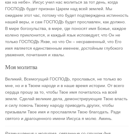
как на небе». Иисус учил нас молиться за тот день, когда
ГОСПОДЬ будет признан Царем над всей землей. Мы
ожидаем этот час, потому что будет подтверждена истинность
нашей веры, и сам ГОСПОДЬ будет прославлен, как должно.
В мире богохульства, в мире, где поносят имя Божье, каждое
колено приклонится, и каждый язык исповедует, что Он не
только ГОСПОДЬ Яхве, но что Он – несравненный, что Его
имя является единственным именем, достойным глубокого
уважения, почитания и хвалы.
Моя молитва
Великий, Всемогущий ГОСПОДЬ, прославься, не только во
мне, но и в Твоем народе и в наше время истории. От всего
сердца прошу за то, чтобы Твое имя почиталось на всей
земле. Сделай великие дела, демонстрирующие Твою власть
и силу помочь Твоему народу приводить других, чтобы
призывали Твое имя и прославляли Твою благодать. Ради
святого и драгоценного имени Иисуса я молю. Аминь.
Размышления и молитва, связанные со стихом дня,