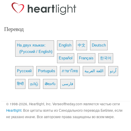
Перевод
На двух языках:
English
中文
Deutsch
(Русский / English)
Español
Français
한국어
Русский
Português
ภาษาไทย
اللغة العربية
اُردو
हिन्दी
தமிழ்
తెలుగు
فارسی
© 1998-2026, Heartlight, Inc. Verseoftheday.com является частью сети
Heartlight
. Все цитаты взяты из Синодального перевода Библии, если
не указано иначе. Все авторские права защищены во всем мире.