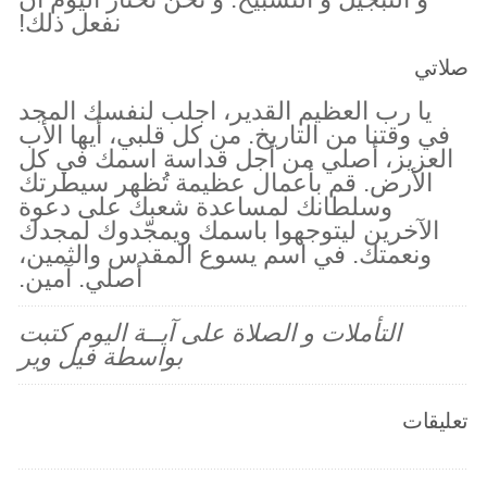
نفعل ذلك!
صلاتي
يا رب العظيم القدير، اجلب لنفسك المجد
في وقتنا من التاريخ. من كل قلبي، أيها الأب
العزيز، أصلي من أجل قداسة اسمك في كل
الأرض. قم بأعمال عظيمة تُظهر سيطرتك
وسلطانك لمساعدة شعبك على دعوة
الآخرين ليتوجهوا باسمك ويمجّدوك لمجدك
ونعمتك. في اسم يسوع المقدس والثمين،
أصلي. آمين.
التأملات و الصلاة على آيــة اليوم كتبت
بواسطة فيل وير
تعليقات