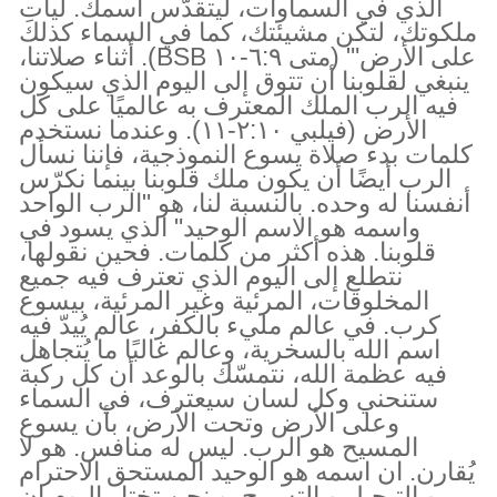
الذي في السماوات، ليتقدّس اسمك. ليأتِ
ملكوتك، لتكن مشيئتك، كما في السماء كذلك
على الأرض'" (متى ٦:٩-١٠ BSB). أثناء صلاتنا،
ينبغي لقلوبنا أن تتوق إلى اليوم الذي سيكون
فيه الرب الملك المعترف به عالميًا على كل
الأرض (فيلبي ٢:١٠-١١). وعندما نستخدم
كلمات بدء صلاة يسوع النموذجية، فإننا نسأل
الرب أيضًا أن يكون ملك قلوبنا بينما نكرّس
أنفسنا له وحده. بالنسبة لنا، هو "الرب الواحد
واسمه هو الاسم الوحيد" الذي يسود في
قلوبنا. هذه أكثر من كلمات. فحين نقولها،
نتطلع إلى اليوم الذي تعترف فيه جميع
المخلوقات، المرئية وغير المرئية، بيسوع
كرب. في عالم مليء بالكفر، عالم يُيدّ فيه
اسم الله بالسخرية، وعالم غالبًا ما يُتجاهل
فيه عظمة الله، نتمسّك بالوعد أن كل ركبة
ستنحني وكل لسان سيعترف، في السماء
وعلى الأرض وتحت الأرض، بأن يسوع
المسيح هو الرب. ليس له منافس. هو لا
يُقارن. ان اسمه هو الوحيد المستحق الاحترام
و التبجيل و التسبيح. و نحن تختار اليوم ان