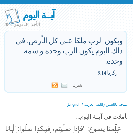
آيــة اليوم
الأحد 30. يونيو 2002
ويكون الرب ملكا على كل الأرض. في
ذلك اليوم يكون الرب وحده واسمه
وحده.
—
زكريا 9:14
اشترك:
نسخة باللغتين (اللغة العربية / English)
تأملات فى آيــة اليوم...
علّمنا يسوع: "فإذا صلّيتم، فهكذا صلّوا: 'أبانا