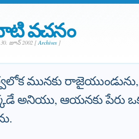
ాటి వచనం
30. జూన్ 2002
[
Archives
]
్వలోక మునకు రాజైయుండును
కడే అనియు, ఆయనకు పేరు ఒక
ు.