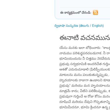
ఈ కార్యక్రమంలో చేరండి:
ద్విభాషా సంస్కరణ (తెలుగు / English)
ఈనాటి వచనమును
యేసు మనకు ఇలా బోధించారు: "కాబట్టి 
నామము పరిశుద్ధపరచబడుగాక. నీ రాజ
భూమియందును నీ చిత్తము నెరవేరును గ
ప్రభువు సర్వభూమికి అందరిచేత గుర
ఆశతో ఎదురుచూడాలి (ఫిలిప్పీయులకు 2:
మాటలను మనం పలుకుతున్నప్పుడు
హృదయాలకు రాజుగా ఉండాలని కూడా
ప్రభువు" మరియు మన హృదయాలను ఏల
మాత్రమే కాదు; వీటిని పలికేటప్పుడ
ప్రభువుగా గుర్తించే ఆ రోజు కోసం మనం
దూషించే మరియు దేవుని గొప్పతనాన్న
భూమిమీదనూ, భూమి క్రిందనూ ఉన్న 