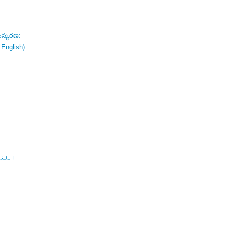
ంస్కరణ:
 English)
اللغة