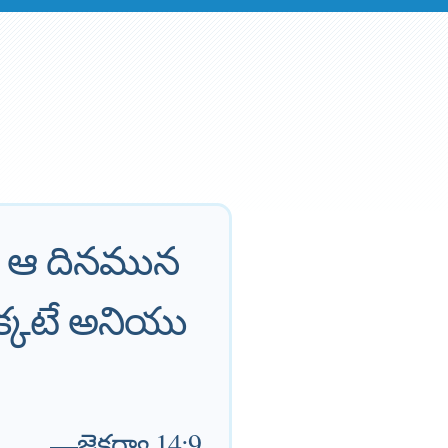
, ఆ దినమున
్కటే అనియు
—
జెకర్యా 14:9