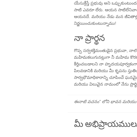
యేసుక్రీస్తే ప్రభువు అని ఒప్పుకుంట
సాటి ఎవరూ లేరు. ఆయన సాటిలేనివాడు
ఆయనదే. మరియు నేడు మన జీవితాల్లో
నిర్ణయించుకుంటున్నాము!
నా ప్రార్థన
గొప్ప సర్వశక్తిమంతుడైన ప్రభువా, నా
మహిమకలుగునట్లుగా నీ మహిమ కొర
కీర్తించబడాలని నా హృదయపూర్వకంగా ప
పిలవడానికి మరియు మీ కృపను స్తుత
సార్వభౌమాధికారాన్ని చూపించే ఘనమ
మరియు విలువైన నామంలో నేను ప్రార్థిస
ఈనాటి వచనం" లోని భావన మరియు ప్రార
మీ అభిప్రాయముల