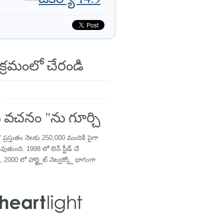
క్రమంలో చేరండి
 వచనం "ను గూర్చి
్రస్తుతం నెలకు 250,000 మందికి పైగా
తుంది. 1998 లో బెన్ స్టీడ్ చే
 2000 లో హార్ట్లైట్ నెట్వర్క్లో భాగంగా