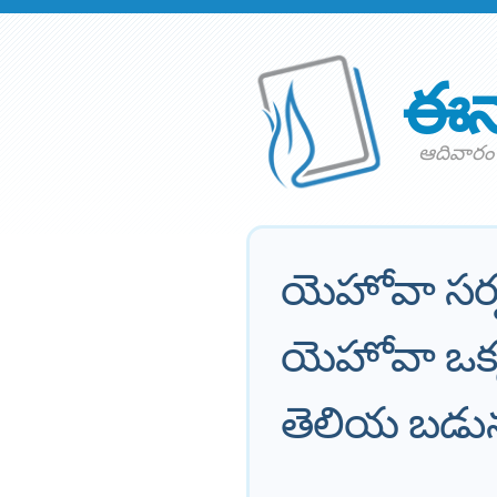
ఈన
ఆదివారం 
యెహోవా సర
యెహోవా ఒక్
తెలియ బడున