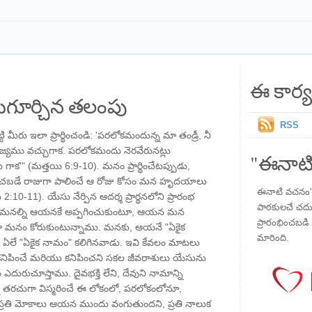
ఈ కార్య
గూర్చిన తలంపు
RSS
మీరు ఇలా ప్రార్థించండి: 'పరలోకమందున్న మా తండ్రీ, నీ
్యము వచ్చుగాక. పరలోకమందు నెరవేరునట్లు
"ఈనాటి
ాక'" (మత్తయి 6:9-10). మనం ప్రార్థించేటప్పుడు,
్తించబడే రాజుగా పాలించే ఆ రోజు కోసం మన హృదయాలు
ఈనాటి వచనం" ప
10-11). యేసు నేర్పిన ఆదర్శ ప్రార్థనలోని ప్రారంభ
పాఠకులచే చదువు
, మనల్ని ఆయనకే అప్పగించుకుంటూ, ఆయన మన
ప్రారంభించబడి ,
 మనం కోరుకుంటున్నాము. మనకు, ఆయనే "ఏకైక
మారింది.
ే "ఏకైక నామం" కలిగినవాడు. ఇవి కేవలం మాటలు
ు, కనిపించే మరియు కనిపించని సకల జీవరాశులు యేసును
 ఎదురుచూస్తాము. దైవభక్తి లేని, దేవుని నామాన్ని
ి తరచుగా విస్మరించే ఈ లోకంలో, పరలోకంలోనూ,
ప్రతి మోకాలు ఆయన ముందు వంగుతుందని, ప్రతి నాలుక