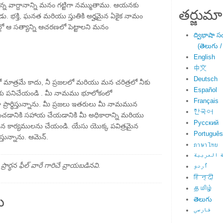
ుందన్న వాగ్దానాన్ని మనం గట్టిగా నమ్ముతాము. ఆయనకు
తర్జుమా
. భక్తి, ఘనత మరియు స్తుతికి అర్హమైన ఏకైక నామం
 ఆ సత్యాన్ని ఆచరణలో పెట్టాలని మనం
ద్విభాషా స
(తెలుగు /
English
中文
Deutsch
లో మాత్రమే కాదు, నీ ప్రజలలో మరియు మన చరిత్రలో నీకు
Español
కు పనిచేయండి . మీ నామము భూలోకంలో
Français
్రార్థిస్తున్నాను. మీ ప్రజలు ఇతరులు మీ నామమున
한국어
ించడానికి సహాయ చేయడానికి మీ అధికారాన్ని మరియు
Русский
ైన కార్యములను చేయండి. యేసు యొక్క పవిత్రమైన
Português
్తున్నాను. ఆమెన్.
ภาษาไทย
 العربية
్థన ఫీల్ వారే గారిచే వ్రాయబడినవి.
اُردو
हिन्दी
தமிழ்
ు
తెలుగు
فارسی