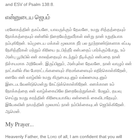
and ESV of Psalm 138:8.
என்னுடைய ஜெபம்
பரலோகத்தின் தகப்பனே, யாவருக்கும் தேவனே, உமது சித்தத்தையும்
நோக்கத்தையும் என்னில் நிறைவேற்றுவீர்கள் என்று நான் உறுதியாக
நம்புகிறேன். உம்முடைய மக்கள் மூலமாக நீர் பல நூற்றாண்டுகளாக எப்படி
நேசித்தீர்கள் மற்றும் கிரியை நடபித்தீர் என்பதைப் பார்க்கும்போது, ​​​​உம்
அன்பு பூமியில் என் காலத்தையும் கடந்தும் நீடிக்கும் என்பதை நான்
நிச்சயமாக அறிவேன். இருப்பினும், அன்புள்ள தேவனே, நான் வாழும் என்
நாட்களில் சில போராட்டங்களையும் சிரமங்களையும் எதிர்கொள்கிறேன்,
எனவே என் வாழ்வில் உமது கிருபையுடனும் வல்லமையுடனும்
இடைபடவேண்டுமென்று கேட்டுக்கொள்கிறேன். எனக்கான உம்
நோக்கத்தை என் வாழ்க்கையிலே நிறைவேற்றுங்கள். மேலும், தயவு
செய்து உமது கரத்தின் கிரியையாகிய என்னைக் கைவிடாதேயும்.
இயேசுவின் நாமத்தின் மூலமாய் நான் நம்பிக்கையுடன் ஜெபிக்கிறேன்.
ஆமென்.
My Prayer...
Heavenly Father, the
Lord
of all, I am confident that you will