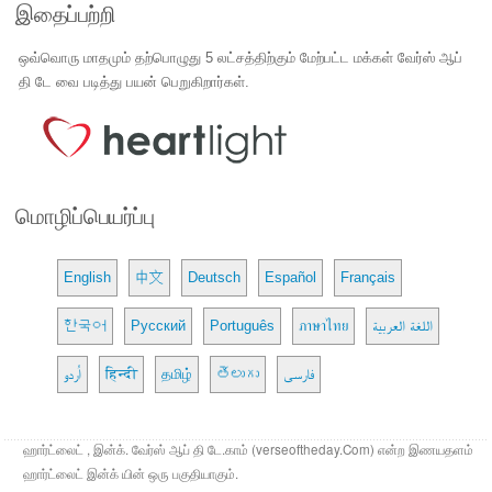
இதைப்பற்றி
ஒவ்வொரு மாதமும் தற்பொழுது 5 லட்சத்திற்கும் மேற்பட்ட மக்கள் வேர்ஸ் ஆப்
தி டே வை படித்து பயன் பெறுகிறார்கள்.
மொழிப்பெயர்ப்பு
English
中文
Deutsch
Español
Français
한국어
Русский
Português
ภาษาไทย
اللغة العربية
اُردو
हिन्दी
தமிழ்
తెలుగు
فارسی
ஹார்ட்லைட் , இன்க். வேர்ஸ் ஆப் தி டே.காம் (verseoftheday.Com) என்ற இணயதளம்
ஹார்ட்லைட் இன்க் யின் ஒரு பகுதியாகும்.