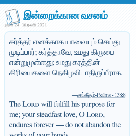
இன்றைக்கான வசனம்
புதன் 24. பிப்ரவரி 2021
கர்த்தர் எனக்காக யாவையும் செய்து
முடிப்பார்; கர்த்தாவே, உமது கிருபை
என்றுமுள்ளது; உமது கரத்தின்
கிரியைகளை நெகிழவிடாதிருப்பீராக.
—
சங்கீதம்-Psalms - 138:8
The
Lord
will fulfill his purpose for
me; your steadfast love, O
Lord
,
endures forever — do not abandon the
works of your hands.