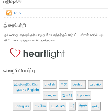
பதிவுசெய்
RSS
இதைப்பற்றி
ஒவ்வொரு மாதமும் தற்பொழுது 5 லட்சத்திற்கும் மேற்பட்ட மக்கள் வேர்ஸ் ஆப்
தி டே வை படித்து பயன் பெறுகிறார்கள்.
மொழிப்பெயர்ப்பு
இருமொழிப்பதிப்பு:
English
中文
Deutsch
Español
(தமிழ் / English)
Français
한국어
Русский
Português
ภาษาไทย
اللغة العربية
اُردو
हिन्दी
தமிழ்