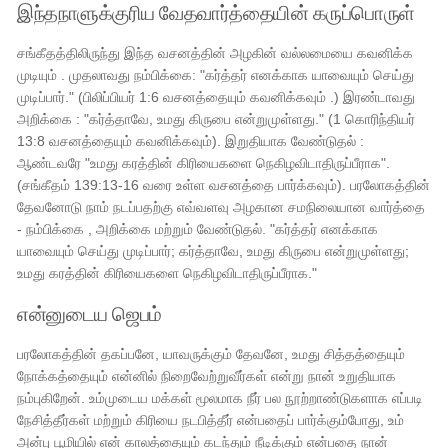
இந்தநாளுக்குரிய வேதவார்த்தையின் கருப்பொருள்
சங்கீதத்திலிருந்து இந்த வசனத்தின் அழகின் வல்லமையை கவனிக்க
முடியும் . முதலாவது நம்பிக்கை: "கர்த்தர் எனக்காக யாவையும் செய்து
முடிப்பார்." (பிலிப்பியர் 1:6 வசனத்தையும் கவனிக்கவும் .) இரண்டாவது
அறிக்கை : "கர்த்தாவே, உமது கிருபை என்றுமுள்ளது." (1 கொரிந்தியர்
13:8 வசனத்தையும் கவனிக்கவும்). இறுதியாக வேண்டுதல் :
ஆண்டவரே "உமது கரத்தின் கிரியைகளை நெகிழவிடாதிருப்பீராக".
(சங்கீதம் 139:13-16 வரை உள்ள வசனத்தை பார்க்கவும்). பரலோகத்தின்
தேவனோடு நாம் நடப்பதற்கு எவ்வளவு அழகான சமநிலையான வார்த்தை
- நம்பிக்கை , அறிக்கை மற்றும் வேண்டுதல். "கர்த்தர் எனக்காக
யாவையும் செய்து முடிப்பார்; கர்த்தாவே, உமது கிருபை என்றுமுள்ளது;
உமது கரத்தின் கிரியைகளை நெகிழவிடாதிருப்பீராக."
என்னுடைய ஜெபம்
பரலோகத்தின் தகப்பனே, யாவருக்கும் தேவனே, உமது சித்தத்தையும்
நோக்கத்தையும் என்னில் நிறைவேற்றுவீர்கள் என்று நான் உறுதியாக
நம்புகிறேன். உம்முடைய மக்கள் மூலமாக நீர் பல நூற்றாண்டுகளாக எப்படி
நேசித்தீர்கள் மற்றும் கிரியை நடபித்தீர் என்பதைப் பார்க்கும்போது, ​​​​உம்
அன்பு பூமியில் என் காலத்தையும் கடந்தும் நீடிக்கும் என்பதை நான்