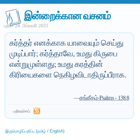
இன்றைக்கான வசனம்
புதன் 24. பிப்ரவரி 2021
கர்த்தர் எனக்காக யாவையும் செய்து
முடிப்பார்; கர்த்தாவே, உமது கிருபை
என்றுமுள்ளது; உமது கரத்தின்
கிரியைகளை நெகிழவிடாதிருப்பீராக.
—
சங்கீதம்-Psalms - 138:8
பதிவுசெய்:
இருமொழிப்பதிப்பு (தமிழ் / English)