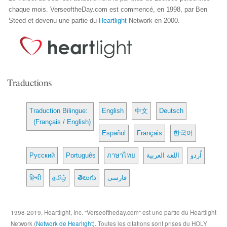
chaque mois. VerseoftheDay.com est commencé, en 1998, par Ben
Steed et devenu une partie du
Heartlight
Network en 2000.
Traductions
Traduction Bilingue:
English
中文
Deutsch
(Français / English)
Español
Français
한국어
Русский
Português
ภาษาไทย
اللغة العربية
اُردو
हिन्दी
தமிழ்
తెలుగు
فارسی
1998-2019, Heartlight, Inc. "Verseoftheday.com" est une partie du Heartlight
Network (
Network de Hearlight
). Toutes les citations sont prises du HOLY