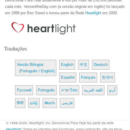
Devocional Para Hoje atualmente é lido por mais de 250,000 pessoas
cada mês. VerseoftheDay.com (a versão original em inglês) foi lançado
em 1998 por Ben Steed e tornou parte da Rede
Heartlight
em 2000.
Traduções
Versão Bilíngüe:
English
中文
Deutsch
(Português / English)
Español
Français
한국어
Русский
Português
ภาษาไทย
اللغة العربية
اُردو
हिन्दी
தமிழ்
తెలుగు
فارسی
© 1998-2026, Heartlight, Inc. Devocional Para Hoje faz parte da rede
Heartlight
. Todas as citações das Escrituras, salvo indicação, são da Nova