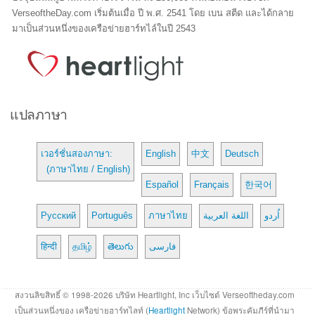
VerseoftheDay.com เริ่มต้นเมื่อ ปี พ.ศ. 2541 โดย เบน สตีด และได้กลาย
มาเป็นส่วนหนึ่งของเครือข่ายฮาร์ทไล์ในปี 2543
แปลภาษา
เวอร์ชั่นสองภาษา:
English
中文
Deutsch
(ภาษาไทย / English)
Español
Français
한국어
Русский
Português
ภาษาไทย
اللغة العربية
اُردو
हिन्दी
தமிழ்
తెలుగు
فارسی
สงวนลิขสิทธิ์ © 1998-2026 บริษัท Heartlight, Inc เว็บไซต์ Verseoftheday.com
เป็นส่วนหนึ่งของ เครือข่ายฮาร์ทไลท์ (
Heartlight
Network) ข้อพระคัมภีร์ที่นำมา