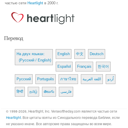
частью сети
Heartlight
в 2000 г.
Перевод
На двух языках:
English
中文
Deutsch
(Русский / English)
Español
Français
한국어
Русский
Português
ภาษาไทย
اللغة العربية
اُردو
हिन्दी
தமிழ்
తెలుగు
فارسی
© 1998-2026, Heartlight, Inc. Verseoftheday.com является частью сети
Heartlight
. Все цитаты взяты из Синодального перевода Библии, если
не указано иначе. Все авторские права защищены во всем мире.