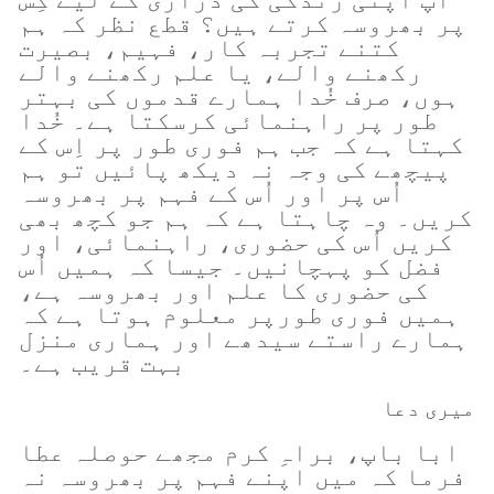
پر بھروسہ کرتے ہیں؟ قطع نظر کہ ہم
کتنے تجربہ کار، فہیم، بصیرت
رکھنے والے، یا علم رکھنے والے
ہوں، صرف خُدا ہمارے قدموں کی بہتر
طور پر راہنمائی کرسکتا ہے۔ خُدا
کہتا ہے کہ جب ہم فوری طور پر اِس کے
پیچھے کی وجہ نہ دیکھ پائیں تو ہم
اُس پر اور اُس کے فہم پر بھروسہ
کریں۔ وہ چاہتا ہے کہ ہم جو کچھ بھی
کریں اُس کی حضوری، راہنمائی، اور
فضل کو پہچانیں۔ جیسا کہ ہمیں اُس
کی حضوری کا علم اور بھروسہ ہے،
ہمیں فوری طورپر معلوم ہوتا ہے کہ
ہمارے راستے سیدھے اور ہماری منزل
بہت قریب ہے۔
میری دعا
ابا باپ، براہِ کرم مجھے حوصلہ عطا
فرما کہ میں اپنے فہم پر بھروسہ نہ