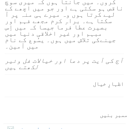
کروں۔ میں جانتا ہوں کہ میری سوچ
ناقص ہو سکتی ہے اور جو میں اچھے کے
لیے کرتا ہوں وہ میرے ہی منہ پر آ
سکتا ہے۔ براہِ کرم مجھے فہم اور
بصیرت عطا فرما جیسا کہ میں اِس
مبہم اور غیر اخلاقی دنیا میں
جینےکی تلاش میں ہوں۔ یسُوع کے نام
میں آمین۔
آج کی آیت پر دعا اور خیالات فل وئیر
لکھتے ہیں
اظہارِ خیال
ممبر بنیں
بذریعہ ای۔میل ممبر بنیں