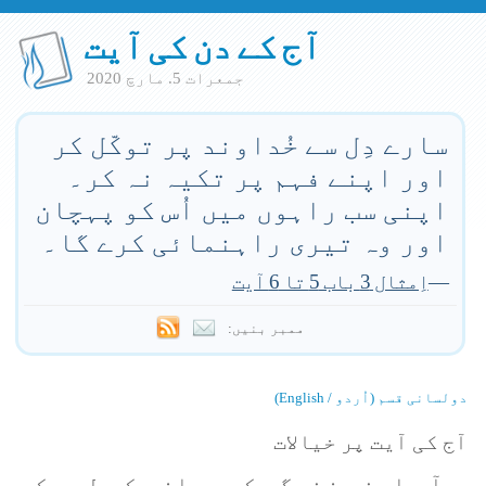
آج کے دن کی آیت
جمعرات 5. مارچ 2020
سارے دِل سے خُداوند پر توکّل کر
اور اپنے فہم پر تکیہ نہ کر۔
اپنی سب راہوں میں اُس کو پہچان
اور وہ تیری راہنمائی کرے گا۔
—
اِمثال 3 باب 5 تا 6 آیت
ممبر بنیں:
دولسانی قسم (اُردو / English)
آج کی آیت پر خیالات
آپ اپنی زندگی کی درازی کے لیے کِس