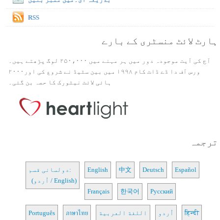
RSS
ہارٹ لائٹ منسٹری کے بارے
آج کی آیت موجودہ دور میں ہر مہنے میں ۲۵۰،۰۰۰ لوگ پڑھتے ہیں۔
ورس آف دا ڈے ڈاٹ کام ۱۹۹۸ میں بین سٹیڈ نے شروع کی اور۲۰۰۰
ہائی لائٹ نیٹورک کا حصہ بن گئی۔
ترجمہ
Español
Deutsch
中文
English
دولسانی قسم:
(اُردو / English)
Français
한국어
Русский
हिन्दी
اُردو
اللغة العربية
ภาษาไทย
Português