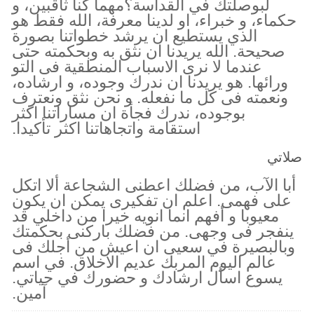
لبوصلتك في القداسة؟مهما كنا ثاقبين، و
حكماء، و خبراء، او لدينا معرفة، الله فقط هو
الذي يستطيع ان يرشد خطواتنا بصورة
صحيحة. الله يريدنا ان نثق به وبحكمته حتى
عندما لا نرى الاسباب المنطقية فى التو
ورائها. هو يريدنا ان ندرك وجوده، و ارشاده،
ونعمته فى كل ما نفعله. و نحن نثق ونعترف
بوجوده، ندرك فجأة ان مساراتنا اكثر
استقامة واتجاهاتنا اكثر تأكيدا.
صلاتي
أبا الآب، من فضلك اعطنى الشجاعة ألا اتكل
على فهمى. اعلم ان تفكيرى يمكن ان يكون
معيوبا و أفهم انما انويه خيرا من داخلي قد
ينفجر فى وجهى. من فضلك باركنى بحكمتك
وبالبصيرة في سعيى ان اعيش من أجلك فى
عالم اليوم المربك عديم الاخلاق. في اسم
يسوع اسأل ارشادك و حضورك في حياتي.
آمين.