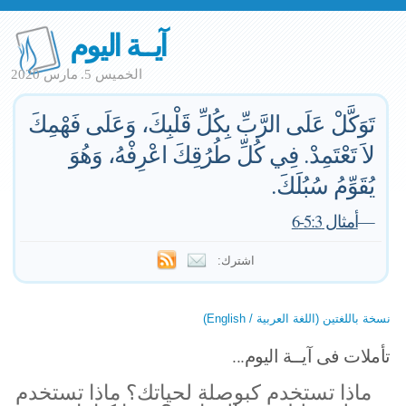
آيــة اليوم
الخميس 5. مارس 2020
تَوَكَّلْ عَلَى الرَّبِّ بِكُلِّ قَلْبِكَ، وَعَلَى فَهْمِكَ
لاَ تَعْتَمِدْ. فِي كُلِّ طُرُقِكَ اعْرِفْهُ، وَهُوَ
يُقَوِّمُ سُبُلَكَ.
—
أمثال 5:3-6
اشترك:
نسخة باللغتين (اللغة العربية / English)
تأملات فى آيــة اليوم...
ماذا تستخدم كبوصلة لحياتك؟ ماذا تستخدم