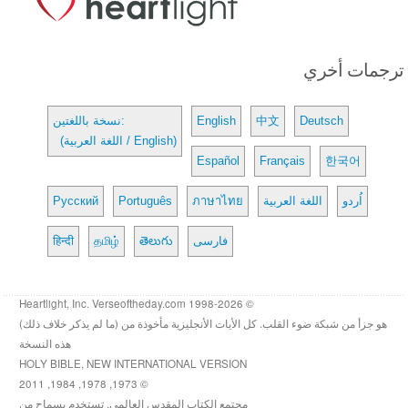
ترجمات أخري
Deutsch
中文
English
نسخة باللغتين:
(اللغة العربية / English)
Español
Français
한국어
اُردو
اللغة العربية
ภาษาไทย
Português
Русский
فارسی
తెలుగు
தமிழ்
हिन्दी
© 1998-2026 Heartlight, Inc. Verseoftheday.com
هو جزأ من شبكة ضوء القلب. كل الأيات الأنجليزية مأخوذة من (ما لم يذكر خلاف ذلك)
هذه النسخة
HOLY BIBLE, NEW INTERNATIONAL VERSION
© 1973, 1978, 1984, 2011
مجتمع الكتاب المقدس العالمى. تستخدم بسماح من