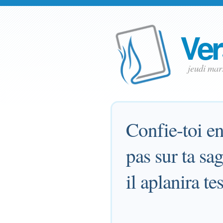
Ver
jeudi ma
Confie-toi en
pas sur ta sa
il aplanira tes