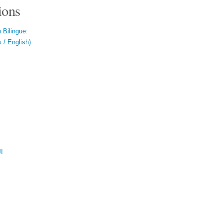
ions
 Bilingue:
 / English)
ال