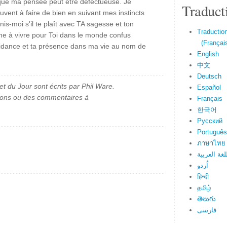
que ma pensée peut être défectueuse. Je
Traduct
uvent à faire de bien en suivant mes instincts
is-moi s'il te plaît avec TA sagesse et ton
Traduction
he à vivre pour Toi dans le monde confus
(Français
uidance et ta présence dans ma vie au nom de
English
中文
Deutsch
et du Jour sont écrits par Phil Ware.
Español
ions ou des commentaires à
Français
한국어
Русский
Português
ภาษาไทย
لغة العربية
اُردو
हिन्दी
தமிழ்
తెలుగు
فارسی