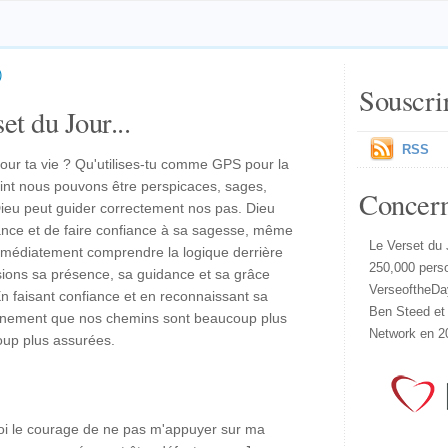
)
Souscri
et du Jour...
RSS
our ta vie ? Qu'utilises-tu comme GPS pour la
oint nous pouvons être perspicaces, sages,
Concer
Dieu peut guider correctement nos pas. Dieu
ance et de faire confiance à sa sagesse, même
Le Verset du 
médiatement comprendre la logique derrière
250,000 pers
sions sa présence, sa guidance et sa grâce
VerseoftheDa
n faisant confiance et en reconnaissant sa
Ben Steed et
inement que nos chemins sont beaucoup plus
Network en 2
oup plus assurées.
-moi le courage de ne pas m'appuyer sur ma